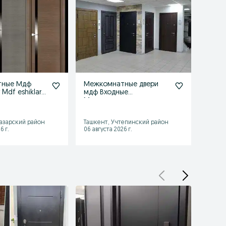
тные Мдф
Межкомнатные двери
Межк
 Mdf eshiklar
мдф Входные
двер
лезные двери
Металлические двери
двери
Temir Mdf eshiklar
eshikl
Ташке
азарский район
Ташкент, Учтепинский район
район
6 г.
06 августа 2026 г.
06 авгу