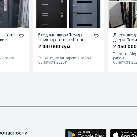
нь Temir
Входные двери.Темир
Двери вход
ские
эшиклар.Temir eshiklar.
двери .Тем
е двери
.Temir eshikl
2 100 000 сум
2 450 000
Ташкент, Мир
ий район
Ташкент, Чиланзарский район
район
06 августа 2026 г.
06 августа 202
зопасности