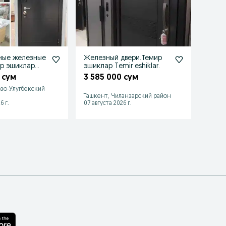
ные железные
Железный двери.Темир
Входн
ир эшиклар
эшиклар Temir eshiklar.
Темир
ar.
eshik
 сум
3 585 000 сум
1 85
зо-Улугбекский
Ташкент, Чиланзарский район
Ташке
6 г.
07 августа 2026 г.
01 авгу