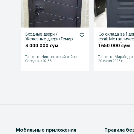
Входные двери./
Со склада за 1 де
Железные двери/Темир
eshik Металличе
эшиклар/Temir eshiklar.
Железные Входны
3 000 000 сум
1 650 000 сум
Ташкент, Чиланзарский район
Ташкент, Мирабадск
Сегодня в 02:35
20 июля 2026 г.
Мобильные приложения
Правила бе