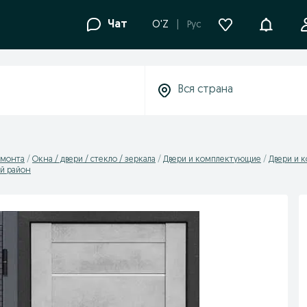
Уведомле
Чат
O'Z
Рус
емонта
Окна / двери / стеклo / зеркала
Двери и комплектующие
Двери и 
й район