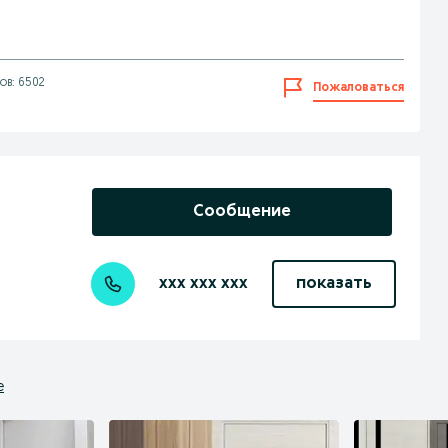
ов: 6502
Пожаловаться
Сообщение
xxx xxx xxx
показать
е