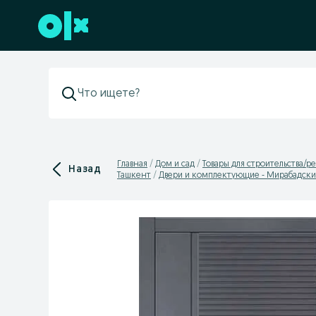
Перейти к нижнему колонтитулу
Главная
Дом и сад
Товары для строительства/р
Назад
Ташкент
Двери и комплектующие - Мирабадски