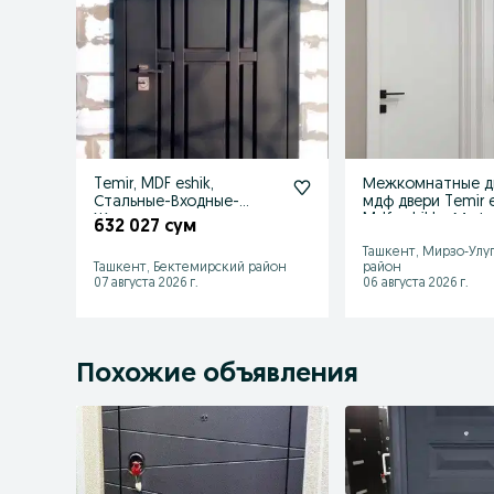
Temir, MDF eshik,
Межкомнатные д
Стальные-Входные-
мдф двери Temir e
Железные двери
Mdf eshiklar Мдф
632 027 сум
УСТАНОВКА
эшиклар
Ташкент, Мирзо-Улу
Ташкент, Бектемирский район
район
07 августа 2026 г.
06 августа 2026 г.
Похожие объявления