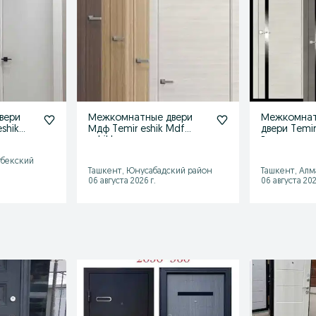
вери
Межкомнатные двери
Межкомна
shik
Мдф Temir eshik Mdf
двери Temir
eshiklar входные
Входные же
железные двери
оптом
гбекский
Ташкент, Юнусабадский район
Ташкент, Алм
06 августа 2026 г.
06 августа 202