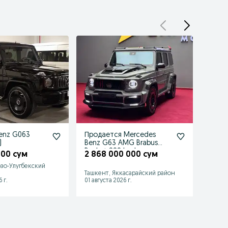
enz G063
Продается Mercedes
Merc
)
Benz G63 AMG Brabus
776 
Rocket 900 body
000 сум
2 868 000 000 сум
зо-Улугбекский
Ташкент, Яккасарайский район
Янгию
 г.
01 августа 2026 г.
22 июл