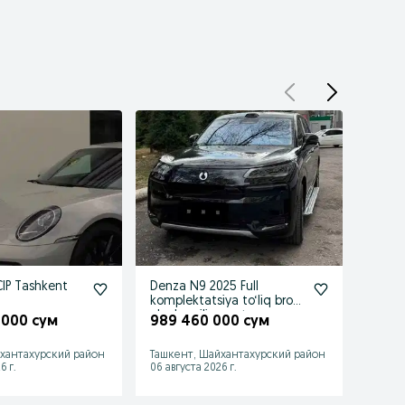
CIP Tashkent
Denza N9 2025 Full
Zeekr
komplektatsiya to‘liq bron
elekt
plonka qilingan tayyor
 000 сум
989 460 000 сум
464 
хантахурский район
Ташкент, Шайхантахурский район
Ташке
6 г.
06 августа 2026 г.
06 авгу