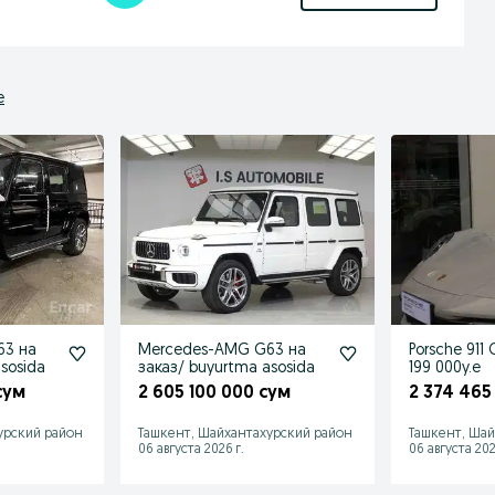
е
63 на
Mercedes-AMG G63 на
Porsche 911 
sosida
заказ/ buyurtma asosida
199 000y.e
сум
2 605 100 000 сум
2 374 465
урский район
Ташкент, Шайхантахурский район
Ташкент, Шай
06 августа 2026 г.
06 августа 202