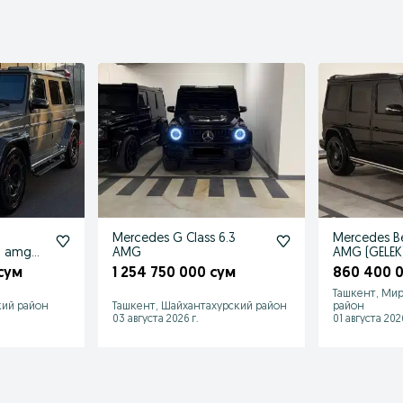
Mercedes G Class 6.3
Mercedes B
3 amg
AMG
AMG (GELEK
 900 gelik гелик
сум
1 254 750 000 сум
860 400 
Ташкент, Мир
кий район
Ташкент, Шайхантахурский район
район
03 августа 2026 г.
01 августа 2026