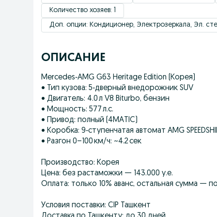
Количество хозяев: 1
Доп. опции: Кондиционер, Электрозеркала, Эл. с
ОПИСАНИЕ
Mercedes‑AMG G63 Heritage Edition (Корея)
• Тип кузова: 5‑дверный внедорожник SUV
• Двигатель: 4.0 л V8 Biturbo, бензин
• Мощность: 577 л.с.
• Привод: полный (4MATIC)
• Коробка: 9‑ступенчатая автомат AMG SPEEDSHI
• Разгон 0–100 км/ч: ~4.2 сек
Производство: Корея
Цена: без растаможки — 143.000 у.е.
Оплата: только 10% аванс, остальная сумма — 
Условия поставки: CIP Ташкент
Доставка по Ташкенту: до 30 дней