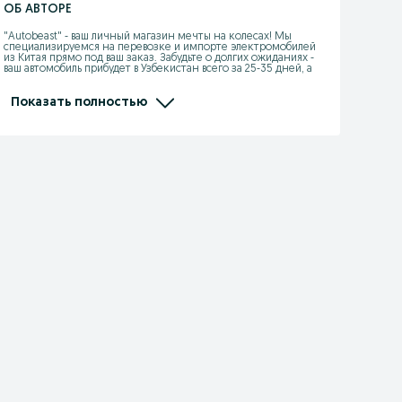
ОБ АВТОРЕ
"Autobeast" - ваш личный магазин мечты на колесах! Мы 
специализируемся на перевозке и импорте электромобилей 
из Китая прямо под ваш заказ. Забудьте о долгих ожиданиях - 
ваш автомобиль прибудет в Узбекистан всего за 25-35 дней, а 
мы гарантируем его сохранность и предоставляем щедрые 
скидки а также гарантия в течение года. Наш собственный 
склад на границе в Хоргосе находится всего в 10-дневной 
Показать полностью
дороге от Ташкента, так что вы можете быстро получить всю 
необходимую информацию и оформить заказ на свой 
мечтанный автомобиль. Доверьтесь нам - мы сделаем вашу 
покупку автомобиля легкой и приятной!