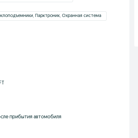
теклоподъемники, Парктроник, Охранная система
FT
после прибытия автомобиля