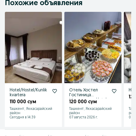
Похожие объявления
Hotel/Hostel/Kunlik
Отель Хостел
Hos
kvartera
Гостиница
12
Мехмонхона Hotel
110 000 сум
120 000 сум
Hostel
Ташкент, Яккасарайский
Ташкент, Яккасарайский
Таш
Mexmonxona
район
район
рай
Сегодня в 14:39
07 августа 2026 г.
07 а