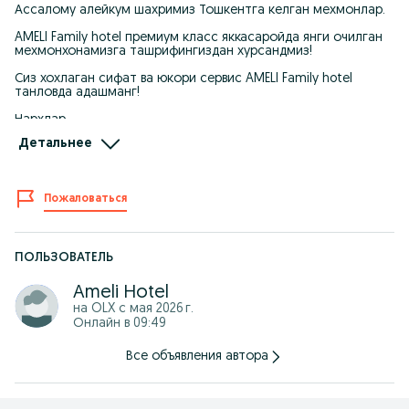
Ассалому алейкум шахримиз Тошкентга келган мехмонлар.
AMELI Family hotel премиум класс яккасаройда янги очилган
мехмонхонамизга ташрифингиздан хурсандмиз!
Сиз хохлаган сифат ва юкори сервис AMELI Family hotel
танловда адашманг!
Нархлар
1.кишилик стандарт 200 минг сум
Детальнее
1.кишилик люкс 300 минг сум
2.кишилик люкс 400 минг сум
2.кишилик премиум 1 млн сум
3.кишилик люкс 500 минг сум
Пожаловаться
3.кишилик (семейный) 600 минг сум
4.кишилик люкс 800 минг сум
Манзил: Тошкен ш. Яккасарой т. Ракат м.
ПОЛЬЗОВАТЕЛЬ
Телефон: +998940520004
Ameli Hotel
на OLX с
мая 2026 г.
Онлайн в 09:49
Все объявления автора