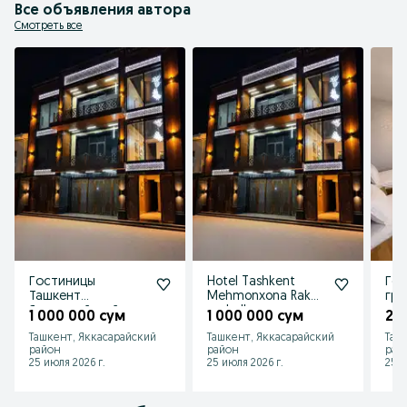
Все объявления автора
Смотреть все
Гостиницы
Hotel Tashkent
Гос
Ташкент
Mehmonxona Rakat
гру
Яккасарайский
mahalla
рак
1 000 000 сум
1 000 000 сум
20
район массив
Ташкент, Яккасарайский
Ташкент, Яккасарайский
Таш
ракат
район
район
рай
25 июля 2026 г.
25 июля 2026 г.
25 и