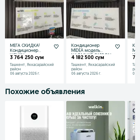
МЕГА СКИДКА!
Кондиционер
Ко
Кондиционер
MIDEA модель
MID
WELKIN модель
NAOMI WF CARBON
WF 
3 764 250 сум
4 182 500 сум
7 
AURA 09 btu до 27
07 btu до 21 м2!
Ташкент, Яккасарайский
Ташкент, Яккасарайский
Таш
м2!
район
район
рай
06 августа 2026 г.
06 августа 2026 г.
06 а
Похожие объявления