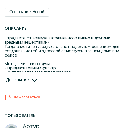
Состояние: Новый
ОПИСАНИЕ
Страдаете от воздуха загрязненного пылью и другими
вредными веществами?
Тогда очиститель воздуха станет надежным решением для
создания чистой и здоровой атмосферы в вашем доме или
офисе.
Метод очистки воздуха:
- Предварительный фильтр
- Фильтр холодного катализатора
- Угольный фильтр
Детальнее
- НЕРА фильтр
- Стерилизующий свет (UV lamp)
- Анионный очиститель
Предлагаемый период замены фильтров :
Пожаловаться
- Угольный фильтр - 1 год
- HEPA фильтр - 2 года
Ключевые преимущества:
HEPA-фильтр высокой эффективности: Удаляет до 99% мелких
ПОЛЬЗОВАТЕЛЬ
частиц пыли, аллергенов, дыма и микробов размером от 0,3
микрона.
Артур