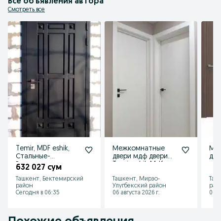
Все объявления автора
Смотреть все
Temir, MDF eshik,
Межкомнатные
Ме
Стальные-
двери мдф двери
две
Входные-
Temir eshik Mdf
esh
632 027 сум
Железные двери
eshiklar Мдф
вхо
Ташкент, Бектемирский
Ташкент, Мирзо-
Таш
УСТАНОВКА
эшиклар
две
район
Улугбекский район
рай
Сегодня в 06:35
06 августа 2026 г.
06 а