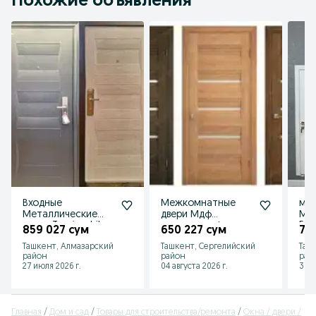
Похожие объявления
Входные
Межкомнатные
ме
Металлические
двери Мдф
Мдф
двери Temir eshik
эшиклар сифатли
Esh
859 027 сум
650 227 сум
70
Межкомнатные
эшиклар! Мдф
Ми
Ташкент, Алмазарский
Ташкент, Сергелийский
Таш
Mdf eshiklar
двери Temir eshik
Нео
район
район
рай
27 июля 2026 г.
04 августа 2026 г.
31 и
Главная
Дом и сад
Товары для строительства/ремонта
Окна / двери /