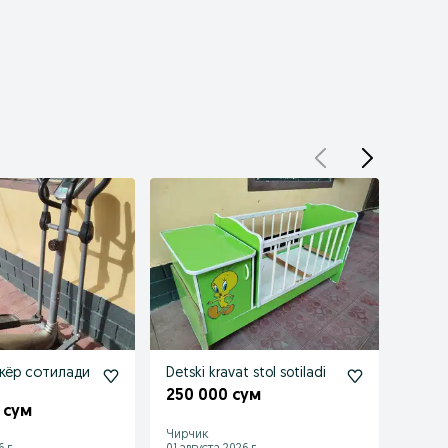
жёр сотилади
Detski kravat stol sotiladi
Detski
sroch
250 000 сум
 сум
400 
Чирчик
Чирчи