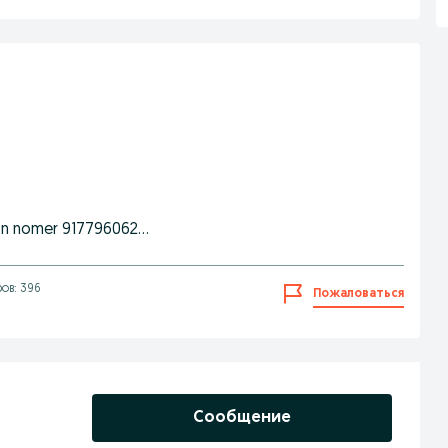
on nomer 917796062...
ов: 396
Пожаловаться
Сообщение