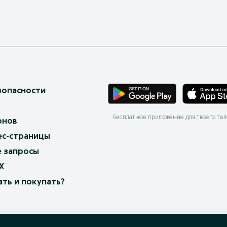
зопасности
Бесплатное приложение для твоего те
онов
ес-страницы
 запросы
X
ать и покупать?