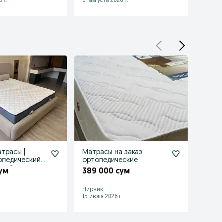
 г.
01 августа 2026 г.
01 авгу
атрасы |
Матрасы на заказ
Матрас pr
опедический
ортопедические
анат
ский
– di
ум
389 000 сум
250 
Чирчик
Ташке
.
15 июля 2026 г.
Сегодн