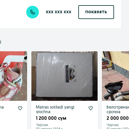
xxx xxx xxx
показать
е
hna
Matras sotiladi yangi
Велотрена
srochna
срочна
1 200 000 сум
2 000 000
Чирчик
Чирчик