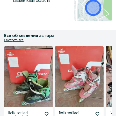
Ташкентская область
Все объявления автора
Смотреть все
Rolik sotiladi
Rolik sotiladi
Ве