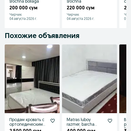
srochna bollaga
srochna
сот
200 000 сум
220 000 сум
2 
Чирчик
Чирчик
Чир
04 августа 2026 г.
04 августа 2026 г.
01 а
Похожие объявления
Продам кровать с
Matras luboy
Веч
ортопедическим
razmer, barcha
раз
матрасом
turdagi
54