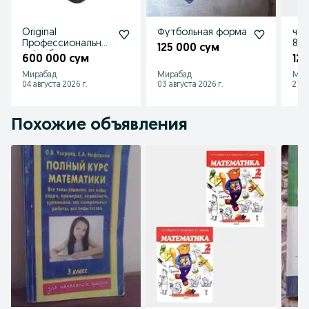
Original
Футбольная форма
час
Профессиональны
8 Ul
125 000 сум
е футбольные
600 000 сум
12
бутсы Adidas
Мирабад
Мирабад
Мир
Predator Jude Bellin
04 августа 2026 г.
03 августа 2026 г.
27 и
Похожие объявления