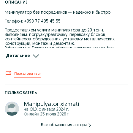
ОПИСАНИЕ
Манипулятор без посредников — надёжно и быстро
Телефон: +998 77 495 45 55
Предоставляем услуги манипулятора до 20 тонн.
Выполняем: погрузку/разгрузку, перевозку блоков,
контейнеров, оборудования, установку металлических
конструкций, монтаж и демонтаж.
Работаем по Ташкенту и области, круглосуточно, без
выходных.
Детальнее
Подача техники — от 30 минут.
Любая форма оплаты, НДС, полный комплект документов.
Свободные машины в наличии, опытные водители.
Собственник, без наценок.
Пожаловаться
Телефон: +998 77 495 45 55
Ключевые слова:
аренда манипулятора, услуги с НДС, перевозка контейнеров,
установка металлоконструкций, манипулятор без
ПОЛЬЗОВАТЕЛЬ
посредников, спецтехника Ташкент
Manipulyator xizmati
Vositachilarsiz manipulyator — tez va ishonchli
на OLX с
января 2024 г.
Онлайн 25 июля 2026 г.
20 tonnagacha bo‘lgan manipulyator xizmatlari.
Bajaramiz: yuklash/tushirish, konteyner, blok, uskunalarni tashish,
metall konstruksiyalarni o‘rnatish.
Все объявления автора
Toshkent va viloyatlar bo‘yicha, 24 soat xizmat.
Texnika yetkazilishi — 30 daqiqadan boshlab.