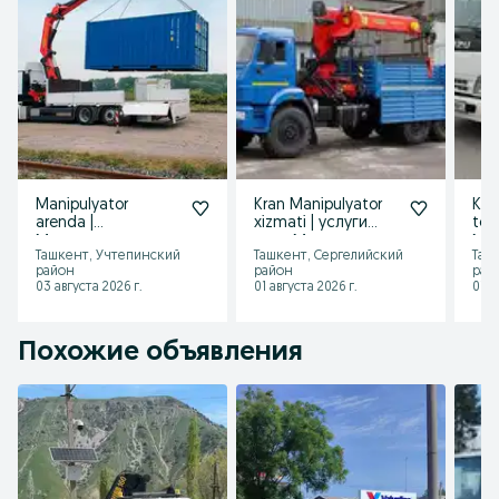
Manipulyator
Kran Manipulyator
Kra
arenda |
xizmati | услуги
tez
Манипулятор
кран Манипулятор
Ман
Ташкент, Учтепинский
Ташкент, Сергелийский
Таш
хизмати! Услуга
Ташкент
пос
район
район
рай
манипулятора
03 августа 2026 г.
01 августа 2026 г.
01 а
Похожие объявления