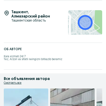
Naqd, o‘tkazma, QQS bilan, hujjatlar to‘liq.
Bo‘sh texnika bor, haydovchilar tajribali.
To‘g‘ridan-to‘g‘ri egadan.
Ташкент
,
Tel: +998 77 495 45 55
Алмазарский район
Ташкентская область
Kalit so‘zlar:
manipulyator xizmatlari, konteyner tashish, qurilish texnikasi,
vositachisiz manipulyator, QQSli texnika
ОБ АВТОРЕ
Kara xizmati 24/7

Tez, Arzon va sifatli iwingizni bitkazib beramiz
Все объявления автора
Смотреть все