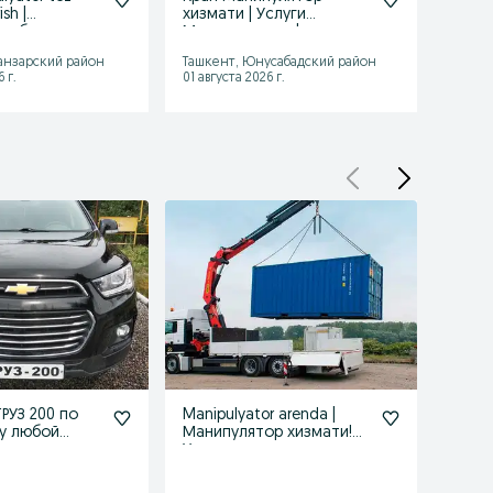
sh |
хизмати | Услуги
tonna
ор без
Манипулятора |
Мани
ов
Manipulator xizmati
2-20 
анзарский район
Ташкент, Юнусабадский район
Ташке
 г.
01 августа 2026 г.
01 авгу
РУЗ 200 по
Manipulyator arenda |
Мани
у любой
Манипулятор хизмати!
Услуга манипулятора