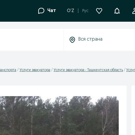
Уведомле
Чат
O'Z
Рус
ранспорта
Услуги эвакуатора
Услуги эвакуатора - Ташкентская область
Услу