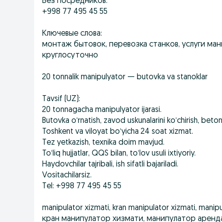
Без посредников.
+998 77 495 45 55
Ключевые слова:
монтаж бытовок, перевозка станков, услуги ма
круглосуточно
20 tonnalik manipulyator — butovka va stanoklar
Tavsif (UZ):
20 tonnagacha manipulyator ijarasi.
Butovka o‘rnatish, zavod uskunalarini ko‘chirish, beton p
Toshkent va viloyat bo‘yicha 24 soat xizmat.
Tez yetkazish, texnika doim mavjud.
To‘liq hujjatlar, QQS bilan, to‘lov usuli ixtiyoriy.
Haydovchilar tajribali, ish sifatli bajariladi.
Vositachilarsiz.
Tel: +998 77 495 45 55
manipulator xizmati, kran manipulator xizmati, man
кран манипулатор хизмати, манипулатор аренда