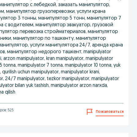
манипулятор с лебедкой, заказать манипулятор,
, манипулятор грузоперевозки, услуги крана
улятор 3 тонны, манипулятор 5 тонн, манипулятор 7
а с водителем, манипулятор эвакуатор, грузовой
пулятор перевозка стройматериалов, манипулятор
хники, манипулятор по ташкенту, манипулятор
анипулятор, услуги манипулятора 24/7, аренда крана
в, манипулятор недорого ташкент, manipulyator
si, arzon manipulyator, kran manipulyator, manipulyator
5 tonna, manipulyator 7 tonna, manipulyator 10 tonna, yuk
 qurilish uchun manipulyator, manipulyator krani,
r, 24/7 manipulyator, tezkor manipulyator, manipulyator
lyator bilan yuk tashish, manipulyator arzon narxda,
a qilish
ров: 525
Пожаловаться