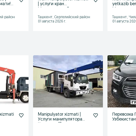
мати!
| услуги кран
yetkazib beri
тора
Манипулятор Ташкент
Манипулят
посредник
ий район
Ташкент, Сергелийский район
Ташкент, Чил
01 августа 2026 г.
01 августа 2026
xizmati
Manipulyator xizmati |
Перевозка Г
Услуги манипулятора
Узбекистан
Чиланзар 15 мин
точки