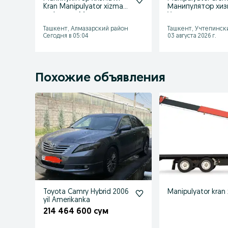
Kran Manipulyator xizmati
Манипулятор хиз
— Аренда Манипулятора
Услуга манипуля
Ташкент, Алмазарский район
Ташкент, Учтепинск
Сегодня в 05:04
03 августа 2026 г.
Похожие объявления
Toyota Camry Hybrid 2006
Manipulyator kran 
yil Amerikanka
214 464 600 сум