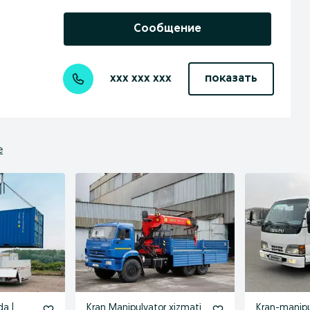
Сообщение
xxx xxx xxx
показать
е
da |
Kran Manipulyator xizmati
Kran-manipu