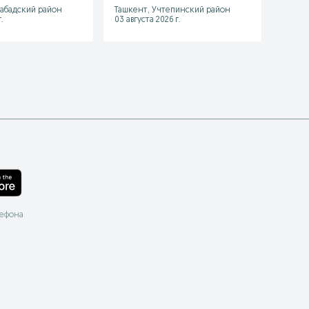
абадский район
Ташкент, Учтепинский район
Ташке
.
03 августа 2026 г.
Сегодн
лефона