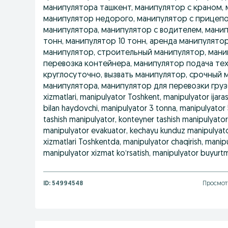
манипулятора ташкент, манипулятор с краном, 
манипулятор недорого, манипулятор с прицепом
манипулятора, манипулятор с водителем, манип
тонн, манипулятор 10 тонн, аренда манипулятор
манипулятор, строительный манипулятор, мани
перевозка контейнера, манипулятор подача те
круглосуточно, вызвать манипулятор, срочный м
манипулятора, манипулятор для перевозки грузо
xizmatlari, manipulyator Toshkent, manipulyator ijara
bilan haydovchi, manipulyator 3 tonna, manipulyator 
tashish manipulyator, konteyner tashish manipulyator,
manipulyator evakuator, kechayu kunduz manipulyato
xizmatlari Toshkentda, manipulyator chaqirish, manipu
manipulyator xizmat ko‘rsatish, manipulyator buyurtm
ID:
54994548
Просмот