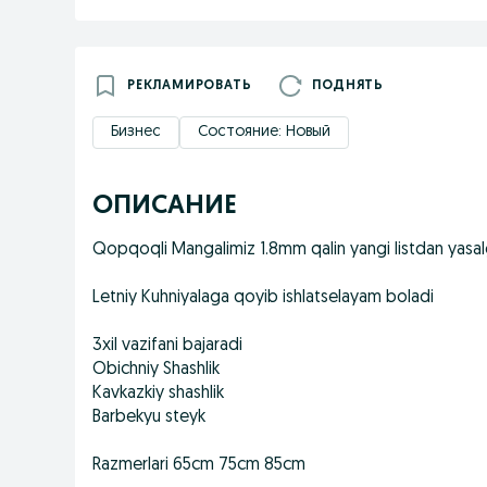
РЕКЛАМИРОВАТЬ
ПОДНЯТЬ
Бизнес
Состояние: Новый
ОПИСАНИЕ
Qopqoqli Mangalimiz 1.8mm qalin yangi listdan yasal
Letniy Kuhniyalaga qoyib ishlatselayam boladi
3xil vazifani bajaradi
Obichniy Shashlik
Kavkazkiy shashlik
Barbekyu steyk
Razmerlari 65cm 75cm 85cm