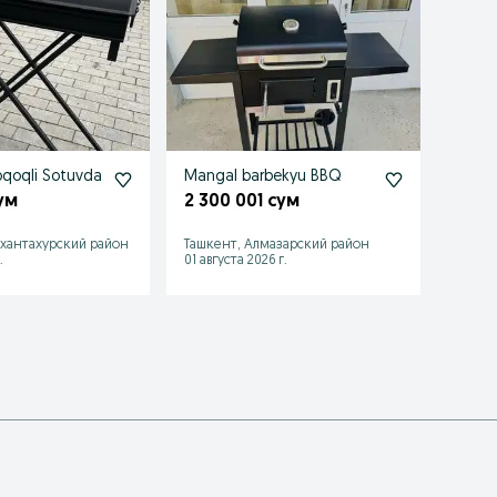
qoqli Sotuvda
Mangal barbekyu BBQ
Manga
ум
2 300 001 сум
1 50
хантахурский район
Ташкент, Алмазарский район
Ташке
.
01 августа 2026 г.
14 июля