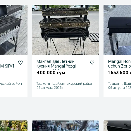
k
Мангал для Летний
Mangal Hon
UM SIFAT
Кухния Mangal Yozgi
uchun Zor t
oshxona Uchun
400 000 сум
1 553 500
урский район
Ташкент, Шайхантахурский район
Ташкент, Шай
06 августа 2026 г.
06 августа 202