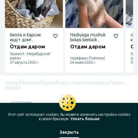
Белла и Барсик
Hadiyaga mushuk
отд
ищут дом!
bolasi beriladi
кот
Ташкент!
nogiron
Отдам даром
Отдам даром
От
Ташкент, Мирабадский
Таш
район
Нурафшан (Тойтепа)
рай
07 августа 2026 г.
24 июля 2026 г.
19 и
Главная
Животные
Кошки
Кошки - Ташкентская область
Кошки -
Мирабад
КАТЕГОРИЯ
Этот сайт использует cookies. Вы можете изменить настройки cookies
ID:
64744911
в своeм браузере.
Узнать больше
Просмотров: 891
Закрыть
Позвонить / SMS
Сообщение