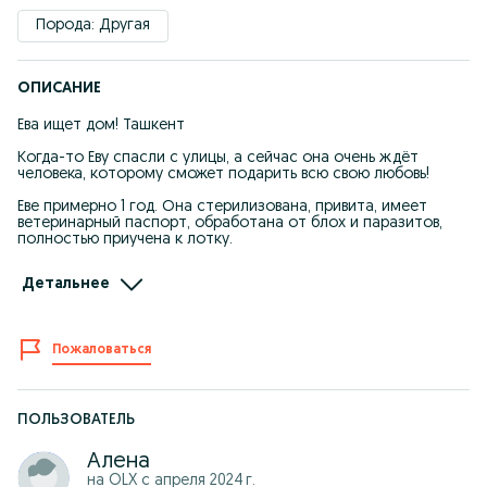
Порода: Другая
ОПИСАНИЕ
Ева ищет дом! Ташкент
Когда-то Еву спасли с улицы, а сейчас она очень ждёт
человека, которому сможет подарить всю свою любовь!
Еве примерно 1 год. Она стерилизована, привита, имеет
ветеринарный паспорт, обработана от блох и паразитов,
полностью приучена к лотку.
Ева очень добрая, искренняя и ласковая кошечка! Она
Детальнее
привязывается к своим людям, любит внимание и всегда рада
побыть рядом.
Пристраивается только в добрые и ответственные руки.
Пожаловаться
Без самовыгула.
Только Ташкент.
Контакты:
Алена
ПОЛЬЗОВАТЕЛЬ
+998 95 133 02 64
Алена
Eva uy qidirmoqda! Toshkent!
на OLX с
апреля 2024 г.