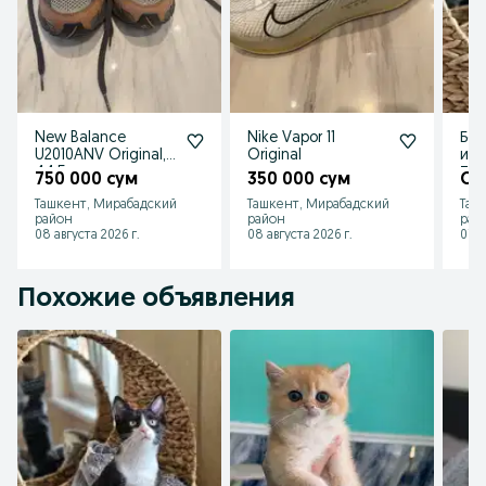
New Balance
Nike Vapor 11
Бел
U2010ANV Original,
Original
ищу
44.5 размер,
Таш
750 000 сум
350 000 сум
От
идеальное
Ташкент, Мирабадский
Ташкент, Мирабадский
Таш
состояние!
район
район
рай
08 августа 2026 г.
08 августа 2026 г.
07 а
Похожие объявления