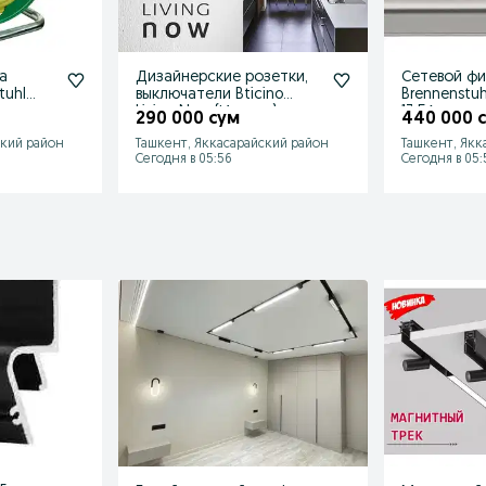
а
Дизайнерские розетки,
Сетевой фи
tuhl
выключатели Bticino
Brennenstuhl
Living Now (Италия)
13.5А
290 000 сум
440 000 
ский район
Ташкент, Яккасарайский район
Ташкент, Якк
Сегодня в 05:56
Сегодня в 05: