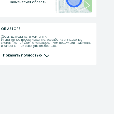
Ташкентская область
ОБ АВТОРЕ
Сферы деятельности компании:

Инженерное проектирование, разработка и внедрение 
систем “Умный Дом” с использованием продукции надёжных 
и качественных европейских брендов. 

Поставка на рынок Узбекистана, таких известных марок как: 

- Schneider Electric (Франция)

- Legrand (Франция)

Показать полностью
- Hager (Германия)

- Finder (Италия)

- Somfy (Италия)

- Nexans (Франция)

- Knipex (Германия)

- Lumines (Польша)

- Energizer (США)

- Brennenstuhl (Германия)