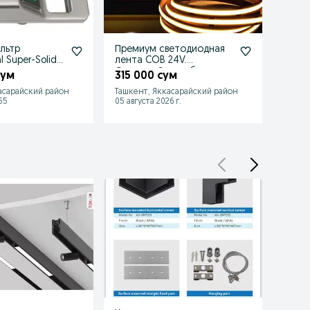
льтр
Премиум светодиодная
Авто
 Super-Solid.
лента COB 24V.
выклю
Сплошной свет без
10кА, 
сум
315 000 сум
110 
точек.
асарайский район
Ташкент, Яккасарайский район
Ташке
55
05 августа 2026 г.
25 июл