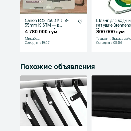
Canon EOS 250D Kit 18-
Шланг для воды н
55mm IS STM — В
катушке Brennens
идеале, полный
(Германия)
4 780 000 сум
800 000 сум
комплект!
Мирабад
Ташкент, Яккасарай
Сегодня в 19:27
Сегодня в 05:56
Похожие объявления