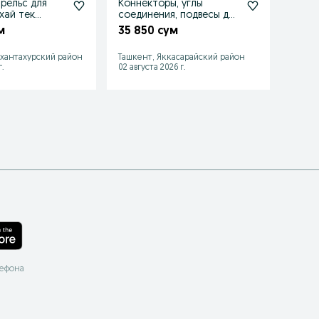
рельс для
Коннекторы, углы
Магни
хай тек
соединения, подвесы для
Рельсы
оления
магнитного трека
гипс
м
35 850 сум
78 8
хантахурский район
Ташкент, Яккасарайский район
Ташке
.
02 августа 2026 г.
05 авгу
лефона