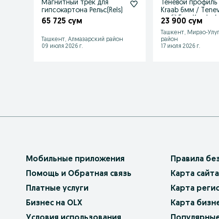
Магнитный трек для
Теневой профиль 
гипсокартона Рельс(Rels)
Kraab 6мм / Tene
profil Evro Kraab sh
65 725 сум
23 900 сум
uchun
Ташкент, Мирзо-Улу
Ташкент, Алмазарский район
район
09 июля 2026 г.
17 июля 2026 г.
Мобильные приложения
Правила бе
Помощь и Обратная связь
Карта сайта
Платные услуги
Карта реги
Бизнес на OLX
Карта бизн
Условия использования
Популярные