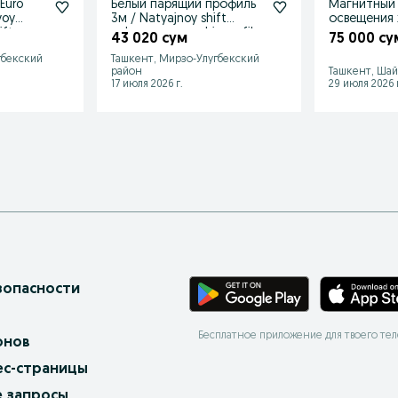
Euro
Белый парящий профиль
Магнитный 
voy
3м / Natyajnoy shift
освещения 
ift
uchun oq paryashiy profil
нового пок
43 020 сум
75 000 су
гбекский
Ташкент, Мирзо-Улугбекский
район
Ташкент, Шай
17 июля 2026 г.
29 июля 2026 г
зопасности
Бесплатное приложение для твоего те
онов
ес-страницы
 запросы