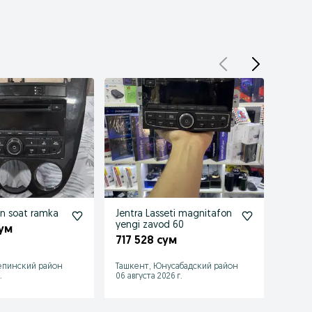
n soat ramka
Jentra Lasseti magnitafon
Laset
yengi zavod 60
sotila
сум
717 528 сум
350 
епинский район
Ташкент, Юнусабадский район
Янги-
.
06 августа 2026 г.
27 июл