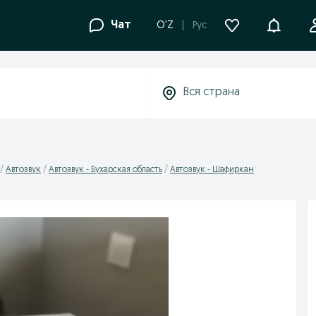
Уведомле
Чат
O'Z
Рус
Автозвук
Автозвук - Бухарская область
Автозвук - Шафиркан