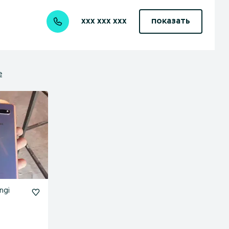
xxx xxx xxx
показать
е
ngi