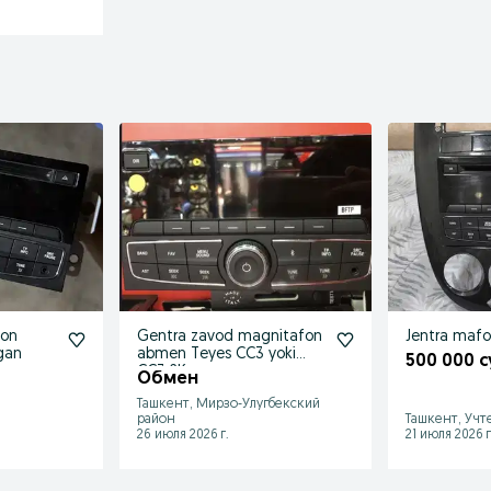
fon
Gentra zavod magnitafon
Jentra mafo
ygan
abmen Teyes CC3 yoki
500 000 
CC3 2K ga
Обмен
Ташкент, Мирзо-Улугбекский
район
Ташкент, Учт
26 июля 2026 г.
21 июля 2026 г