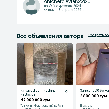
obloberdievfarxod20
на OLX с
февраля 2024 г.
Онлайн 18 апреля 2026 г.
Все объявления автора
Смотреть вс
Kir yuvadigan mashina
Samsungs10 5g ya
kattasidan
2 800 000 сум
47 000 000 сум
Ташкент, Чиланзарский район
Шафиркан