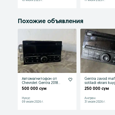
18 июля 2026 г.
17 июля 2026 г.
Похожие объявления
Автомагнитофон от
Gentra zavod ma
Chevrolet Gentra 2018
sotiladi ekrani ku
года.
500 000 сум
250 000 сум
Нукус
Ангрен
09 июля 2026 г.
31 июля 2026 г.