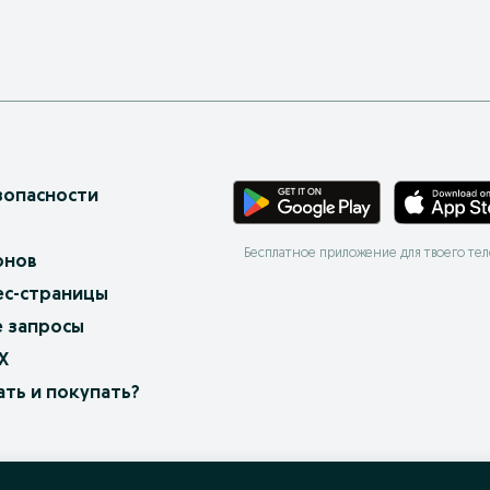
зопасности
Бесплатное приложение для твоего те
онов
ес-страницы
 запросы
X
ать и покупать?