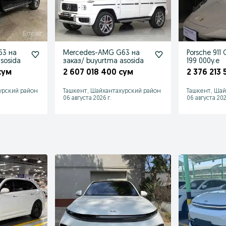
63 на
Mercedes-AMG G63 на
Porsche 911 
sosida
заказ/ buyurtma asosida
199 000y.e
сум
2 607 018 400 сум
2 376 213
урский район
Ташкент, Шайхантахурский район
Ташкент, Шай
06 августа 2026 г.
06 августа 202