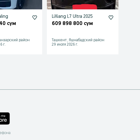
aling
LiXiang L7 Ultra 2025
Li L7 
рест
40 сум
609 898 800 сум
722 
анзарский район
Ташкент, Яшнабадский район
Ташке
6 г.
29 июля 2026 г.
18 июл
лефона