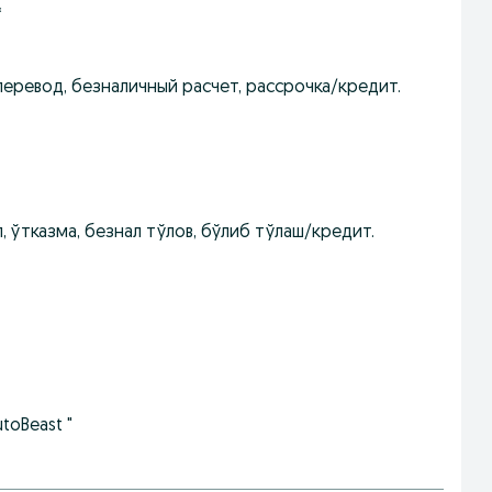
*
перевод, безналичный расчет, рассрочка/кредит.
, ўтказма, безнал тўлов, бўлиб тўлаш/кредит.
toBeast "