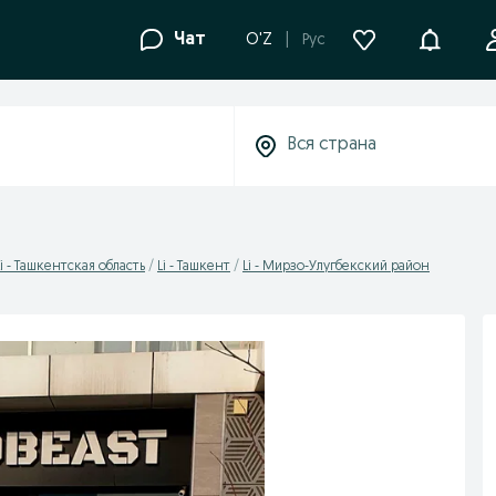
Уведомле
Чат
O'Z
Рус
Li - Ташкентская область
Li - Ташкент
Li - Мирзо-Улугбекский район