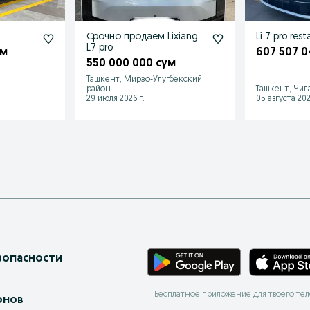
Срочно продаём Lixiang
Li 7 pro rest
L7 pro
ум
607 507 0
550 000 000 сум
Ташкент, Мирзо-Улугбекский
район
Ташкент, Чил
29 июля 2026 г.
05 августа 202
зопасности
Бесплатное приложение для твоего те
онов