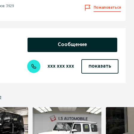
ов: 3929
Пожаловаться
Сообщение
xxx xxx xxx
показать
е