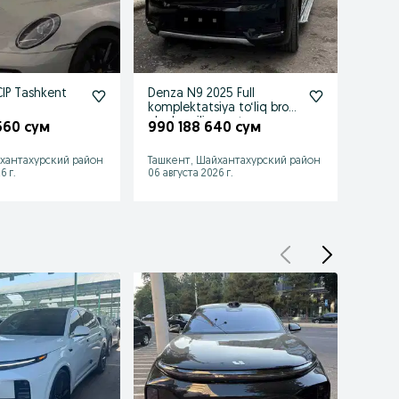
CIP Tashkent
Denza N9 2025 Full
Zeekr
komplektatsiya to‘liq bron
elekt
plonka qilingan tayyor
 560 сум
990 188 640 сум
465 
хантахурский район
Ташкент, Шайхантахурский район
Ташке
6 г.
06 августа 2026 г.
06 авгу