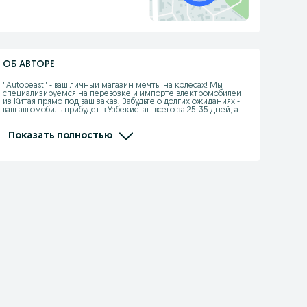
ОБ АВТОРЕ
"Autobeast" - ваш личный магазин мечты на колесах! Мы 
специализируемся на перевозке и импорте электромобилей 
из Китая прямо под ваш заказ. Забудьте о долгих ожиданиях - 
ваш автомобиль прибудет в Узбекистан всего за 25-35 дней, а 
мы гарантируем его сохранность и предоставляем щедрые 
скидки а также гарантия в течение года. Наш собственный 
склад на границе в Хоргосе находится всего в 10-дневной 
Показать полностью
дороге от Ташкента, так что вы можете быстро получить всю 
необходимую информацию и оформить заказ на свой 
мечтанный автомобиль. Доверьтесь нам - мы сделаем вашу 
покупку автомобиля легкой и приятной!