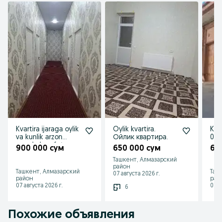
Kvartira ijaraga oylik
Oylik kvartira.
Kvar
va kunlik arzon
Ойлик квартира.
000
narxda kamfot
900 000 сум
650 000 сум
60
Ташкент, Алмазарский
район
Ташкент, Алмазарский
Таш
07 августа 2026 г.
район
рай
07 августа 2026 г.
07 а
6
Похожие объявления