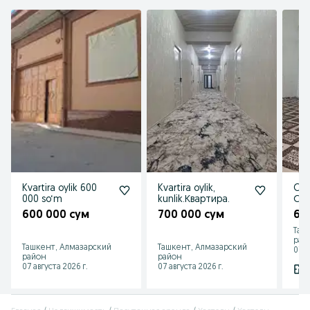
Kvartira oylik 600
Kvartira oylik,
Oyli
000 so‘m
kunlik.Квартира.
Ойл
600 000 сум
700 000 сум
65
Таш
рай
Ташкент, Алмазарский
Ташкент, Алмазарский
07 а
район
район
07 августа 2026 г.
07 августа 2026 г.