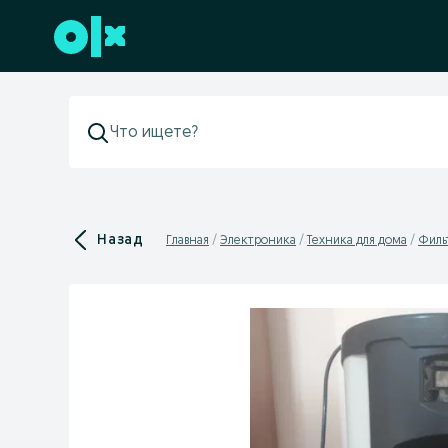
Перейти к нижнему колонтитулу
Назад
Главная
Электроника
Техника для дома
Филь