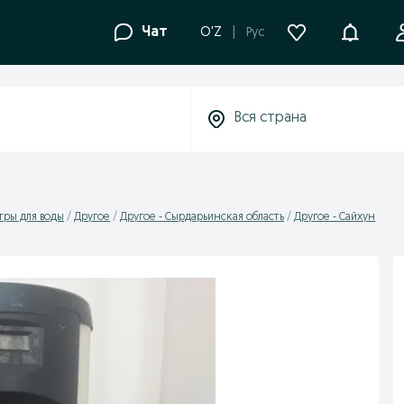
Уведомле
Чат
O'Z
Рус
тры для воды
Другое
Другое - Сырдарьинская область
Другое - Сайхун