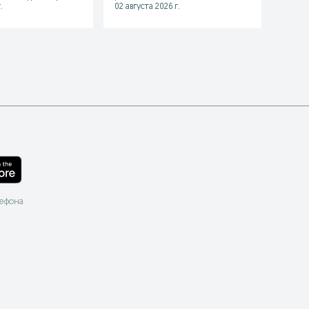
.
02 августа 2026 г.
04 авгу
лефона