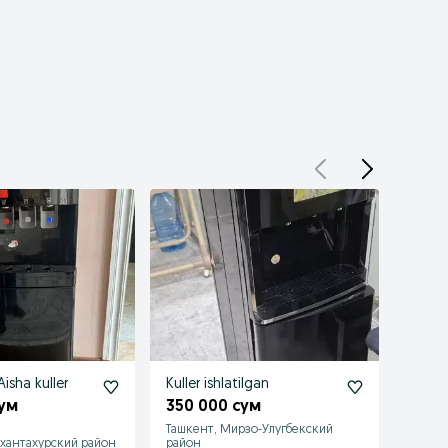
Aisha kuller
Kuller ishlatilgan
Kuller
сум
350 000 сум
400 
Ташкент, Мирзо-Улугбекский
хантахурский район
район
Ташке