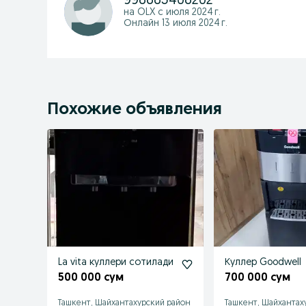
998883408202
на OLX с
июля 2024 г.
Онлайн 13 июля 2024 г.
Похожие объявления
La vita куллери сотилади
Куллер Goodwell
500 000 сум
700 000 сум
Ташкент, Шайхантахурский район
Ташкент, Шайхантах