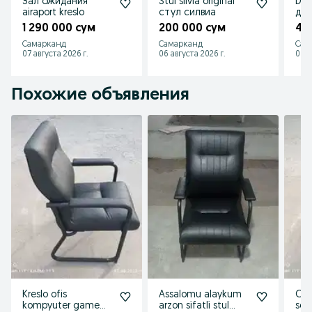
Зал ожидания
Stul silvia original
Div
airaport kreslo
стул силвиа
див
пан
1 290 000 сум
200 000 сум
4 
Самарканд
Самарканд
Сам
07 августа 2026 г.
06 августа 2026 г.
06 а
Похожие объявления
Kreslo ofis
Assalomu alaykum
Ofi
kompyuter game
arzon sifatli stul
soti