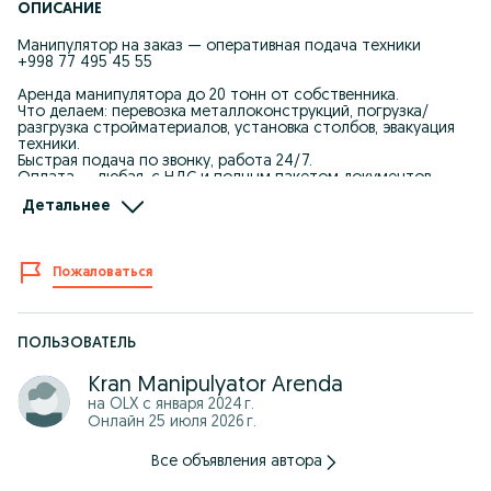
ОПИСАНИЕ
Манипулятор на заказ — оперативная подача техники
+998 77 495 45 55
Аренда манипулятора до 20 тонн от собственника.
Что делаем: перевозка металлоконструкций, погрузка/
разгрузка стройматериалов, установка столбов, эвакуация
техники.
Быстрая подача по звонку, работа 24/7.
Оплата — любая, с НДС и полным пакетом документов.
Машины свободны, цены адекватные.
Детальнее
Опытные водители, аккуратная подача.
Телефон: +998 77 495 45 55
Ключевые слова:
Пожаловаться
манипулятор с краном, установка опор, перевозка блоков,
аренда манипулятора, спецтехника в аренду
Buyurtma asosida manipulyator — tez yetkazamiz
ПОЛЬЗОВАТЕЛЬ
20 tonnagacha manipulyator ijarasi.
Metall konstruksiya, qurilish materiali yuklash/tushirish, ustun
Kran Manipulyator Arenda
o‘rnatish, texnika evakuatsiyasi.
на OLX с
января 2024 г.
24 soat xizmat, tez yetkazamiz.
Онлайн 25 июля 2026 г.
Naqd, o‘tkazma, QQSli to‘lov, hujjatlar tayyor.
Bo‘sh texnika bor, narxlar maqbul.
Haydovchilar tajribali.
Все объявления автора
Tel: +998 77 495 45 55