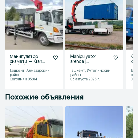
Манипулятор
Manipulyator
Kra
хизмати — Kran
arenda |
xiz
Manipulyator
Манипулятор
кра
Ташкент, Алмазарский
Ташкент, Учтепинский
Таш
xizmati — Аренда
хизмати! Услуга
Та
район
район
рай
Манипулятора
манипулятора
Сегодня в 05:04
03 августа 2026 г.
01 а
Похожие объявления