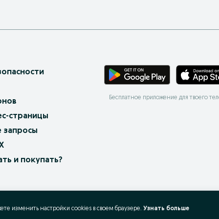
зопасности
Бесплатное приложение для твоего те
онов
ес-страницы
 запросы
X
ать и покупать?
жете изменить настройки cookies в своeм браузере.
Узнать больше