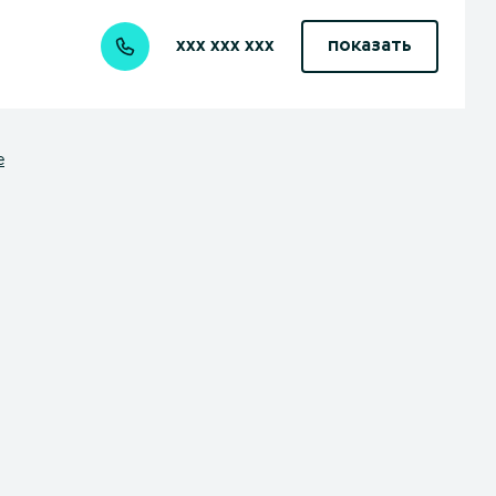
xxx xxx xxx
показать
е