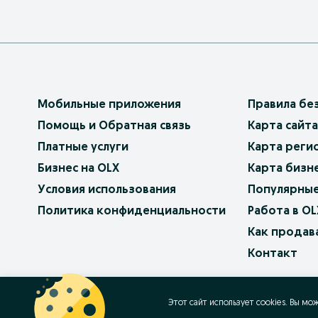
Мобильные приложения
Правила бе
Помощь и Обратная связь
Карта сайта
Платные услуги
Карта реги
Бизнес на OLX
Карта бизн
Условия использования
Популярные
Политика конфиденциальности
Работа в OL
Как продав
Контакт
OLX.bg
OLX.pl
OLX.ro
OLX.ua
OLX.pt
Этот сайт использует cookies. Вы мо