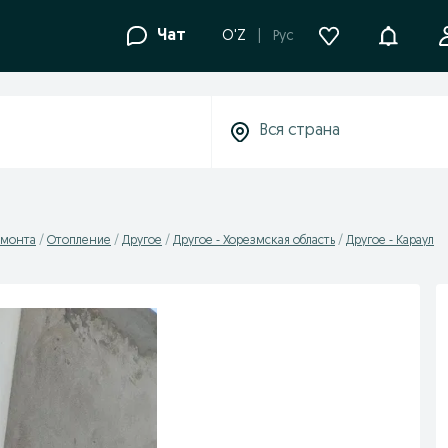
Уведомле
Чат
O'Z
Рус
емонта
Отопление
Другое
Другое - Хорезмская область
Другое - Караул