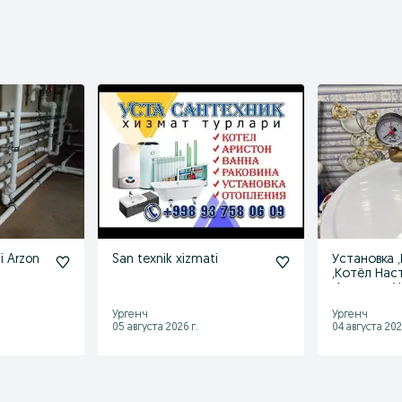
i Arzon
San texnik xizmati
Установка 
,Котёл Нас
,Аристон, У
Смеситель
Ургенч
Ургенч
05 августа 2026 г.
04 августа 202