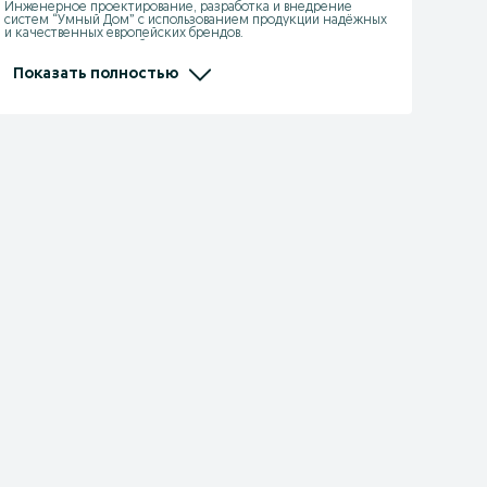
Инженерное проектирование, разработка и внедрение 
систем “Умный Дом” с использованием продукции надёжных 
и качественных европейских брендов. 

Поставка на рынок Узбекистана, таких известных марок как: 

- Schneider Electric (Франция)

- Legrand (Франция)

Показать полностью
- Hager (Германия)

- Finder (Италия)

- Somfy (Италия)

- Nexans (Франция)

- Knipex (Германия)

- Lumines (Польша)

- Energizer (США)

- Brennenstuhl (Германия)