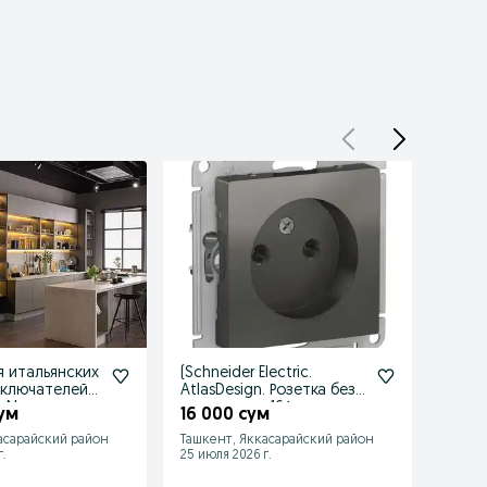
я итальянских
(Schneider Electric.
Блок 
ыключателей
AtlasDesign. Розетка без
Brenn
ht Now
заземления 16А
зазем
ум
16 000 сум
115 
IP54
асарайский район
Ташкент, Яккасарайский район
Ташке
.
25 июля 2026 г.
25 июл