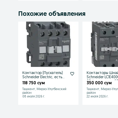
Похожие объявления
Контактор (Пускатель)
Контакторы Шна
Schneider Electric, есть
Schneider LC1E40
кол-во, продам оптом
60 А, в наличии 6
118 750 сум
350 000 сум
Ташкент, Мирзо-Улугбекский
Ташкент, Мирзо-Улу
район
район
08 июля 2026 г.
22 июля 2026 г.