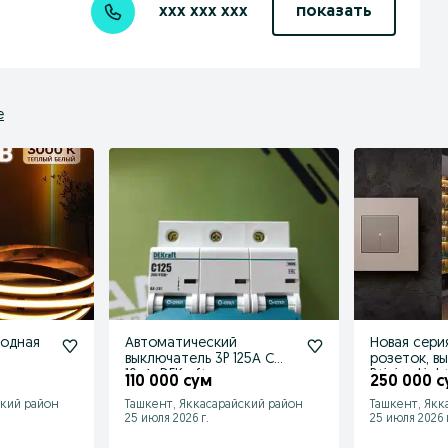
xxx xxx xxx
показать
е
иодная
Автоматический
Новая сери
выключатель 3P 125А С
розеток, в
ез
10кА, DEKraft
Bticino Lig
110 000 сум
250 000 с
ский район
Ташкент, Яккасарайский район
Ташкент, Якк
25 июля 2026 г.
25 июля 2026 г