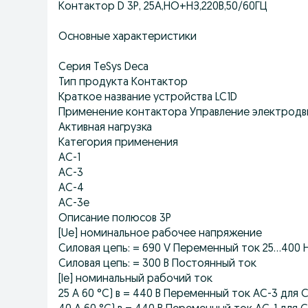
Контактор D 3P, 25А,НО+НЗ,220B,50/60ГЦ
Основные характеристики
Серия TeSys Deca
Тип продукта Контактор
Краткое название устройства LC1D
Применение контактора Управление электродв
Активная нагрузка
Категория применения
AC-1
AC-3
AC-4
AC-3e
Описание полюсов 3P
[Ue] номинальное рабочее напряжение
Силовая цепь: = 690 V Переменный ток 25...400 
Силовая цепь: = 300 В Постоянный ток
[Ie] номинальный рабочий ток
25 A 60 °C) в = 440 В Переменный ток AC-3 для 