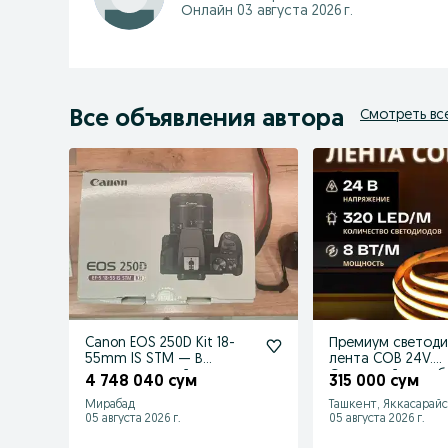
Онлайн 03 августа 2026 г.
Все объявления автора
Смотреть вс
Canon EOS 250D Kit 18-
Премиум светод
55mm IS STM — В
лента COB 24V.
идеале, полный
Сплошной свет б
4 748 040 сум
315 000 сум
комплект!
точек.
Мирабад
Ташкент, Яккасарай
05 августа 2026 г.
05 августа 2026 г.