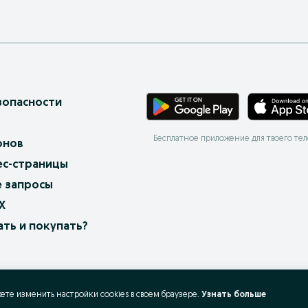
зопасности
Бесплатное приложение для твоего те
онов
ес-страницы
 запросы
X
ать и покупать?
жете изменить настройки cookies в своeм браузере.
Узнать больше