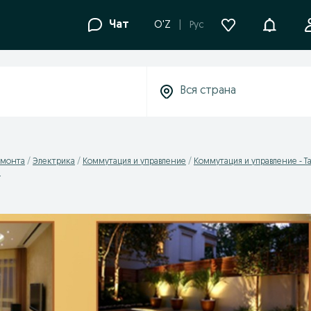
Уведомле
Чат
O'Z
Рус
емонта
Электрика
Коммутация и управление
Коммутация и управление - Т
н