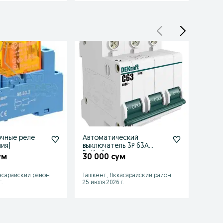
чные реле
Автоматический
Реле 
лия)
выключатель 3Р 63А
189 
DeKraft
ум
30 000 сум
Ташке
асарайский район
Ташкент, Яккасарайский район
район
.
25 июля 2026 г.
07 июл