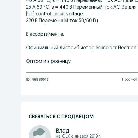
40 A 60 °C) в = 440 В Переменный ток AC-1 для 
25 A 60 °C) в = 440 В Переменный ток AC-3e для
[Uc] control circuit voltage
220 В Переменный ток 50/60 Гц
В ассортименте.
Официальный дистрибьютор Schneider Electric в
Оптом и в розницу
ID:
46980513
Просмотр
СВЯЗАТЬСЯ С ПРОДАВЦОМ
Влад
на OLX с
января 2019 г.