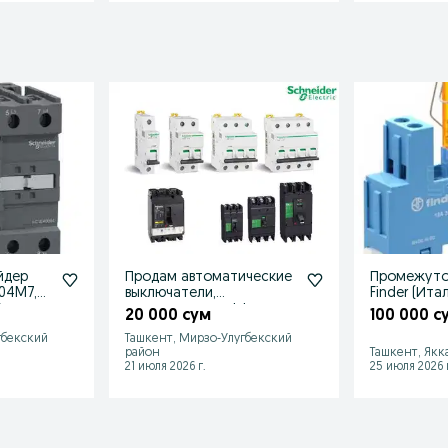
йдер
Продам автоматические
Промежуто
004M7,
выключатели,
Finder (Ита
0 штук
контакторы, дифф
20 000 сум
100 000 с
автоматы Schneider
гбекский
Ташкент, Мирзо-Улугбекский
район
Ташкент, Якк
21 июля 2026 г.
25 июля 2026 г