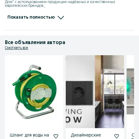
Дом” с использованием продукции надёжных и качественных 
европейских брендов. 

Поставка на рынок Узбекистана, таких известных марок как: 

- Schneider Electric (Франция)

- Legrand (Франция)

Показать полностью
- Hager (Германия)

- Finder (Италия)

- Somfy (Италия)

- Nexans (Франция)

- Knipex (Германия)

- Lumines (Польша)

Все объявления автора
- Energizer (США)

- Brennenstuhl (Германия)
Смотреть все
Шланг для воды на
Дизайнерские
Сет