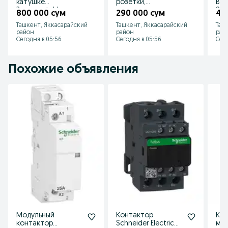
катушке
розетки,
Bre
Brennenstuhl
выключатели
Soli
800 000 сум
290 000 сум
44
(Германия)
Bticino Living Now
Ташкент, Яккасарайский
Ташкент, Яккасарайский
Таш
(Италия)
район
район
рай
Сегодня в 05:56
Сегодня в 05:56
Сего
Похожие объявления
Модульный
Контактор
Ко
контактор
Schneider Electric
мод