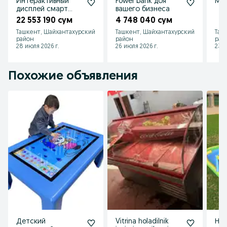
Интерактивный
Power bank доя
Меб
дисплей смарт
вашего бизнеса
доска
22 553 190 сум
4 748 040 сум
Ташкент, Шайхантахурский
Ташкент, Шайхантахурский
Таш
район
район
рай
28 июля 2026 г.
26 июля 2026 г.
23 и
Похожие объявления
Детский
Vitrina holadilnik
Над