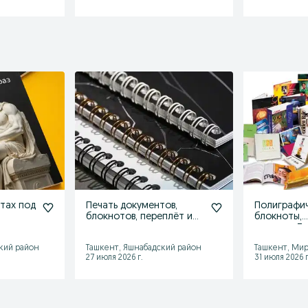
отах под
Печать документов,
Полиграфич
блокнотов, переплёт и
блокноты,
ламинирование
журналы,Тр
ламинация
кий район
Ташкент, Яшнабадский район
Ташкент, Мир
27 июля 2026 г.
31 июля 2026 г