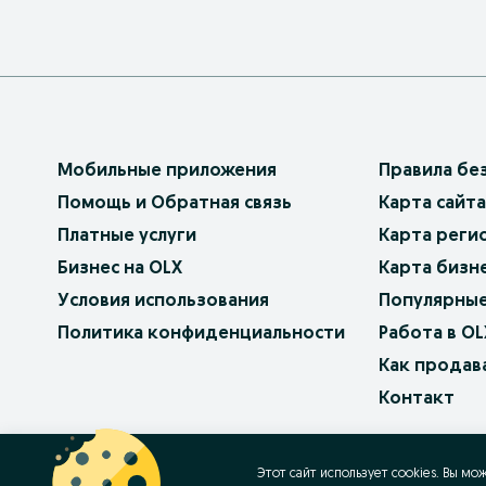
Мобильные приложения
Правила бе
Помощь и Обратная связь
Карта сайта
Платные услуги
Карта реги
Бизнес на OLX
Карта бизн
Условия использования
Популярные
Политика конфиденциальности
Работа в OL
Как продав
Контакт
OLX.bg
OLX.pl
OLX.ro
OLX.ua
OLX.pt
Этот сайт использует cookies. Вы мо