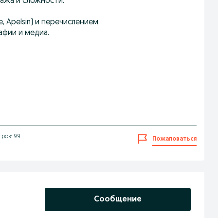
ража и сложности.
e, Apelsin) и перечислением.
афии и медиа.
ров: 99
Пожаловаться
Сообщение