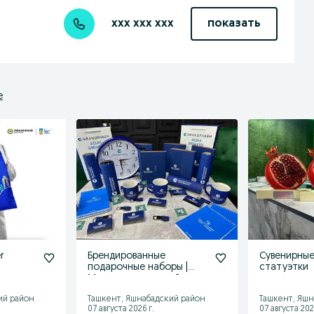
xxx xxx xxx
показать
е
r
Брендированные
Сувенирны
подарочные наборы |
статуэтки
Мерч для компаний -
Ташкент
ий район
Ташкент, Яшнабадский район
Ташкент, Яшн
07 августа 2026 г.
07 августа 202