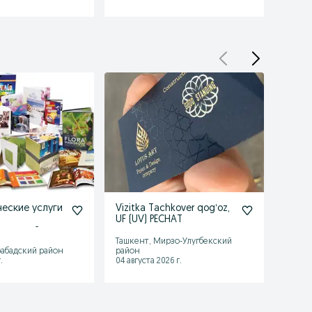
еские услуги
Vizitka Tachkover qogʻoz,
Поли
UF (UV) PECHAT
блок
емоклей,
Ташкент, Мирзо-Улугбекский
абадский район
район
Ташке
.
04 августа 2026 г.
22 июл