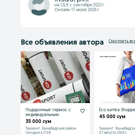
на OLX с
сентября 2022 г.
Онлайн 17 июля 2026 г.
Все объявления автора
Смотреть вс
Подарочный термос с
Eco sumka Shoppe
индивидуальным
45 000 сум
дизайном
35 000 сум
Ташкент, Яшнабадский район
Ташкент, Яшнабадск
Сегодня в 11:58
07 августа 2026 г.