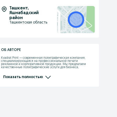
Ташкент
,
Яшнабадский
район
Ташкентская область
ОБ АВТОРЕ
Kvadrat Print — современная полиграфическая компания, 
специализирующаяся на профессиональной печати 
рекламной и корпоративной продукции. Мы предлагаем 
качественные полиграфические услуги для бизнеса, 
организаций и частных клиентов.

Наша компания выполняет полный цикл работ: от разработки 
Показать полностью
дизайна до готовой печатной продукции. Используем 
современное оборудование и качественные материалы, что 
позволяет гарантировать высокое качество печати и быстрые 
сроки выполнения заказов.