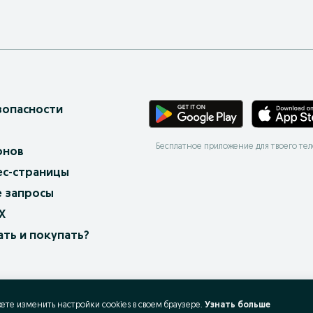
зопасности
Бесплатное приложение для твоего те
онов
ес-страницы
 запросы
X
ать и покупать?
жете изменить настройки cookies в своeм браузере.
Узнать больше