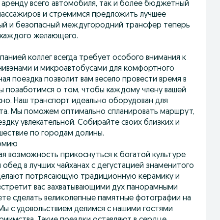
 аренду всего автомобиля, так и более бюджетный
 пассажиров и стремимся предложить лучшее
нный и безопасный междугородний трансфер теперь
 каждого желающего.
анией коллег всегда требует особого внимания к
нивэнами и микроавтобусами для комфортного
ая поездка позволит вам весело провести время в
ы позаботимся о том, чтобы каждому члену вашей
сно. Наш транспорт идеально оборудован для
та. Мы поможем оптимально спланировать маршрут,
здку увлекательной. Собирайте своих близких и
шествие по городам долины.
номию
я возможность прикоснуться к богатой культуре
 обед в лучших чайханах с дегустацией знаменитого
е делают потрясающую традиционную керамику и
 встретит вас захватывающими дух панорамными
ете сделать великолепные памятные фотографии на
Мы с удовольствием делимся с нашими гостями