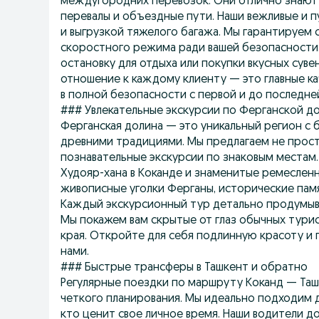
междугородних перевозок. Они отлично знают 
перевалы и объездные пути. Наши вежливые и п
и выгрузкой тяжелого багажа. Мы гарантируем
скоростного режима ради вашей безопасности.
остановку для отдыха или покупки вкусных суве
отношение к каждому клиенту — это главные кач
в полной безопасности с первой и до последне
### Увлекательные экскурсии по Ферганской д
Ферганская долина — это уникальный регион с 
древними традициями. Мы предлагаем не прос
познавательные экскурсии по знаковым местам
Худояр-хана в Коканде и знаменитые ремеслен
живописные уголки Ферганы, исторические пам
Каждый экскурсионный тур детально продумыва
Мы покажем вам скрытые от глаз обычных тури
края. Откройте для себя подлинную красоту и
нами.
### Быстрые трансферы в Ташкент и обратно
Регулярные поездки по маршруту Коканд — Та
четкого планирования. Мы идеально подходим д
кто ценит свое личное время. Наши водители до