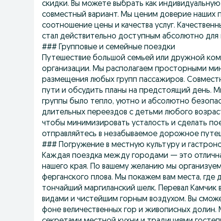
скидки. Вы можете выбрать как индивидуальную
совместный вариант. Мы ценим доверие наших
соотношение цены и качества услуг. Качестве
стал действительно доступным абсолютно для
### Групповые и семейные поездки
Путешествие большой семьей или дружной комп
организации. Мы располагаем просторными ми
размещения любых групп пассажиров. Совместн
пути и обсудить планы на предстоящий день. М
группы было тепло, уютно и абсолютно безопа
длительных переездов с детьми любого возрас
чтобы минимизировать усталость и сделать пое
отправляйтесь в незабываемое дорожное путе
### Погружение в местную культуру и гастро
Каждая поездка между городами — это отлична
нашего края. По вашему желанию мы организуем
ферганского плова. Мы покажем вам места, гд
тончайший маргиланский шелк. Перевал Камчик
видами и чистейшим горным воздухом. Вы смож
фоне величественных гор и живописных долин. 