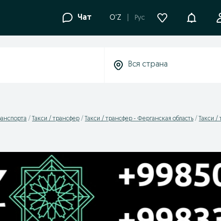
Уведомле
Чат
O'Z
Рус
ранспорта
Такси / трансфер
Такси / трансфер - Ферганская область
Такси /