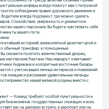
все особенности трассы, включая сложные горные
унктуальные шоферы всегда помогут вам с погрузкой
 строгое соблюдение правил дорожного движения и
 Водители всегда подскажут, где можно сделать
ниров. Спокойствие, уверенность и деликатное
ества нашего персонала. Вы будете чувствовать себя
й минуты вашего пути.
олине
богатейшей историей, великолепной архитектурой и
то обычный трансфер, а полноценные
. Вы сможете посетить величественный дворец
ные мастерские Риштана. Наш маршрут охватывает
ятники Андижана и колоритные восточные базары.
ется с учетом ваших личных интересов и пожеланий.
стов локации и расскажем удивительные легенды
 гостеприимство нашей великой родины вместе с
шкент — Коканд требуют особой пунктуальности и
ля бизнесменов, государственных служащих и всех,
ставят вас на деловую встречу, в аэропорт или на