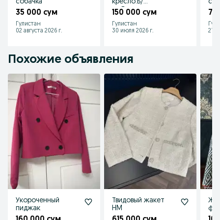
собачка
кресло.Б/
с и
у.г.Гулистан
35 000 сум
150 000 сум
70
Гулистан
Гулистан
Гул
02 августа 2026 г.
30 июля 2026 г.
27 и
Похожие объявления
Укороченный
Твидовый жакет
Же
пиджак
HM
фи
160 000 сум
615 000 сум
10