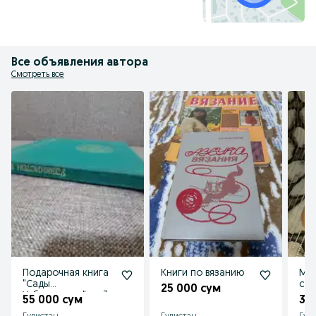
Все объявления автора
Смотреть все
Подарочная книга
Книги по вязанию
Мяг
"Сады
соб
25 000 сум
Узбекистана" на 3
55 000 сум
35
языках