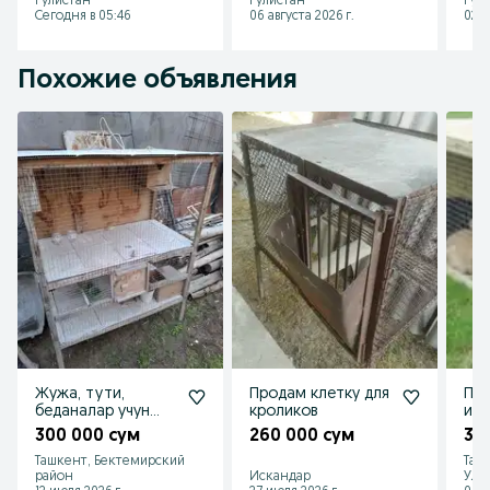
Гулистан
Гулистан
Гул
Сегодня в 05:46
06 августа 2026 г.
02 а
Похожие объявления
Жужа, тути,
Продам клетку для
Про
беданалар учун
кроликов
изг
катак сотилади
для
300 000 сум
260 000 сум
35
Ташкент, Бектемирский
Таш
район
Искандар
Улу