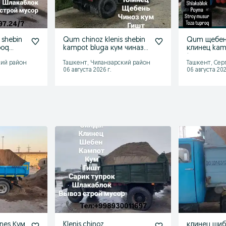
 shebin
Qum chinoz klenis shebin
Qum щебен
poq
kampot bluga кум чиназ
клинец kam
 musur
клинес щебень кампо
turpoq poym
кий район
Ташкент, Чиланзарский район
Ташкент, Сер
06 августа 2026 г.
06 августа 202
ines Кум
Klenis,chinoz
клинец шиб