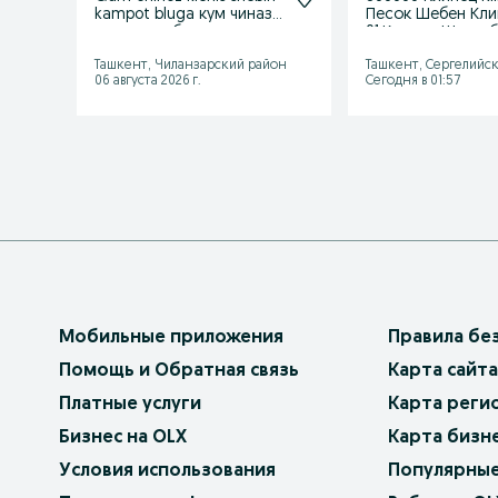
kampot bluga кум чиназ
Песок Шебен Кли
клинес щебень кампо
01.Канпот Шлака
Поима
Ташкент, Чиланзарский район
Ташкент, Сергелийс
06 августа 2026 г.
Сегодня в 01:57
Мобильные приложения
Правила бе
Помощь и Обратная связь
Карта сайта
Платные услуги
Карта реги
Бизнес на OLX
Карта бизн
Условия использования
Популярные