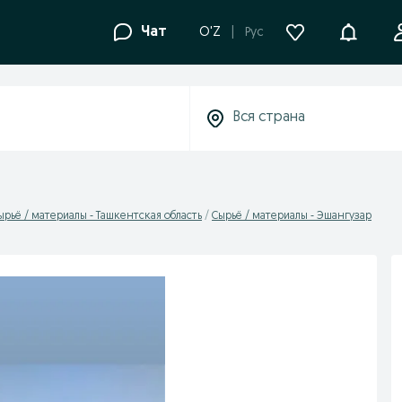
Уведомле
Чат
O'Z
Рус
ырьё / материалы - Ташкентская область
Сырьё / материалы - Эшангузар