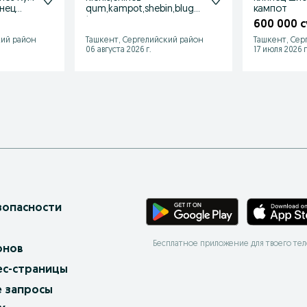
нец
qum,kampot,shebin,bluga,
кампот
блок
turpoq
600 000 
кий район
Ташкент, Сергелийский район
Ташкент, Сер
06 августа 2026 г.
17 июля 2026 г
зопасности
Бесплатное приложение для твоего те
онов
ес-страницы
 запросы