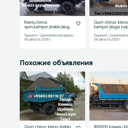
Klenis,chinoz
Qum chinoz klenis
qum,kampot,shebin,bluga,
kampot bluga tur
turpoq
poyma shlakablok
Ташкент, Сергелийский район
Ташкент, Сергелийс
06 августа 2026 г.
06 августа 2026 г.
Похожие объявления
Qum chinoz klenis shebin
800000 Клинец Kl