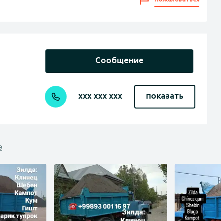
Пожаловаться
Сообщение
xxx xxx xxx
показать
е