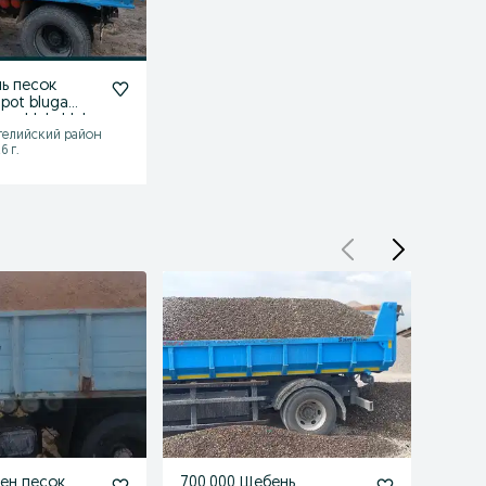
ь песок
pot bluga
a shlakablok
гелийский район
6 г.
ен песок
700.000 Щебень
Qum c