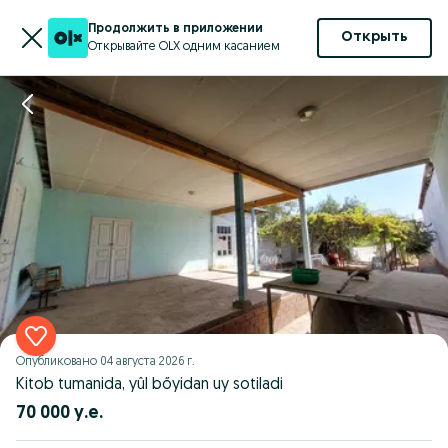
Продолжить в приложении
Открыть
Открывайте OLX одним касанием
Опубликовано
04 августа 2026 г.
Kitob tumanida, yûl bőyidan uy sotiladi
70 000 у.е.