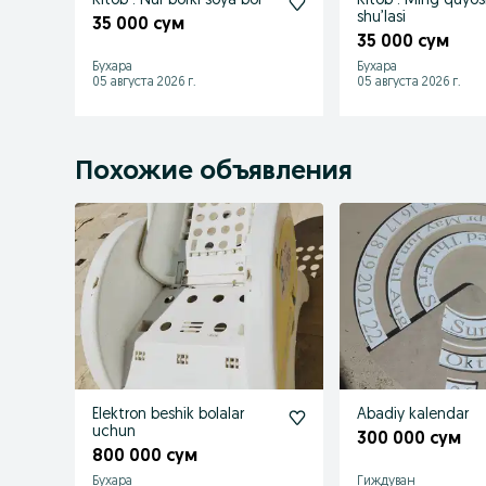
Kitob : Nur borki soya bor
Kitob : Ming quyo
shu’lasi
35 000 сум
35 000 сум
Бухара
Бухара
05 августа 2026 г.
05 августа 2026 г.
Похожие объявления
Elektron beshik bolalar
Abadiy kalendar
uchun
300 000 сум
800 000 сум
Бухара
Гиждуван