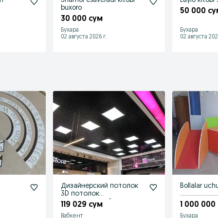
sh
Shamol esaveradi kitobi
Laylo kitobi 
buxoro
50 000 су
30 000 сум
Бухара
Бухара
02 августа 2026 г.
02 августа 202
Дизайнерский потолок
Bollalar uch
3D потолок
………………………
пирамидальный грильята
119 029 сум
1 000 000
реечный PC-45
Вабкент
Бухара