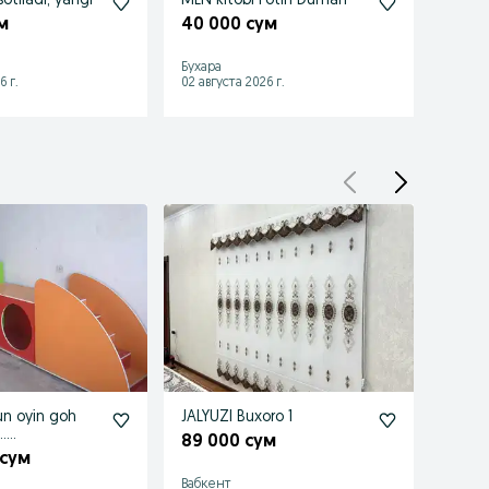
sotiladi, yangi
MEN kitobi Fotih Duman
Kitob
м
40 000 сум
38 0
Бухара
Бухара
6 г.
02 августа 2026 г.
01 авгу
un oyin goh
JALYUZI Buxoro 1
Утин 
….
89 000 сум
3 00
 сум
Вабкент
Гижду