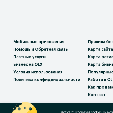
Мобильные приложения
Правила бе
Помощь и Обратная связь
Карта сайта
Платные услуги
Карта реги
Бизнес на OLX
Карта бизн
Условия использования
Популярные
Политика конфиденциальности
Работа в OL
Как продав
Контакт
OLX.bg
OLX.pl
OLX.ro
OLX.ua
OLX.pt
Этот сайт использует cookies. Вы мо