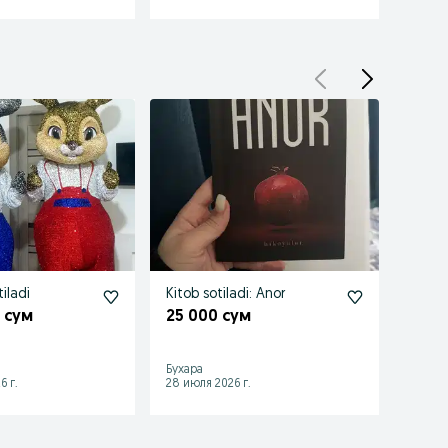
iladi
Kitob sotiladi: Anor
Yumsh
quyon
 сум
25 000 сум
40 0
Бухара
Бухара
6 г.
28 июля 2026 г.
04 авгу