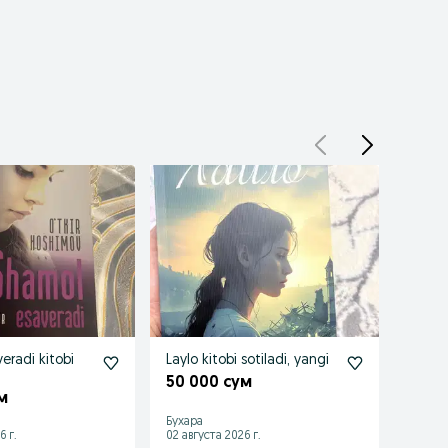
eradi kitobi
Laylo kitobi sotiladi, yangi
MEN k
50 000 сум
40 0
м
Бухара
Бухара
6 г.
02 августа 2026 г.
02 авгу