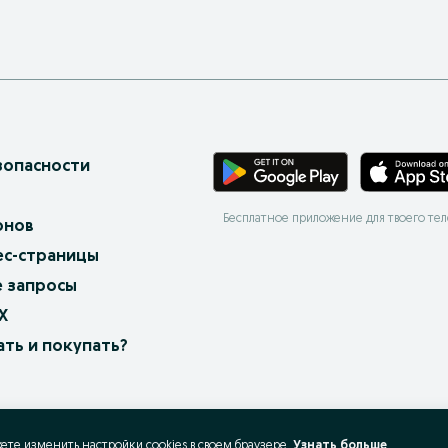
зопасности
Бесплатное приложение для твоего те
онов
ес-страницы
 запросы
X
ать и покупать?
жете изменить настройки cookies в своeм браузере.
Узнать больше