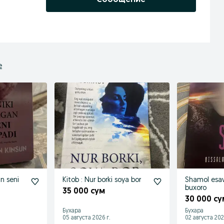
е
an seni
Kitob : Nur borki soya bor
Shamol esav
buxoro
35 000 сум
30 000 су
Бухара
Бухара
05 августа 2026 г.
02 августа 202