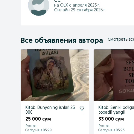
сс
на OLX с
апреля 2025 г.
Онлайн 29 октября 2025 г.
Все объявления автора
Смотреть вс
Kitob: Dunyoning ishlari 25
Kitob: Seniki bo’lg
000
topadi) yangi!
25 000 сум
33 000 сум
Бухара
Бухара
Сегодня в 05:29
Сегодня в 05:23