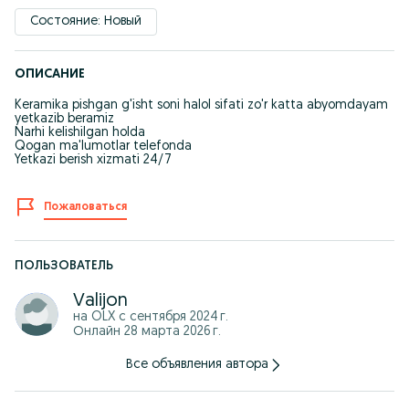
Состояние: Новый
ОПИСАНИЕ
Keramika pishgan g'isht soni halol sifati zo'r katta abyomdayam
yetkazib beramiz
Narhi kelishilgan holda
Qogan ma'lumotlar telefonda
Yetkazi berish xizmati 24/7
Пожаловаться
ПОЛЬЗОВАТЕЛЬ
Valijon
на OLX с
сентября 2024 г.
Онлайн 28 марта 2026 г.
Все объявления автора