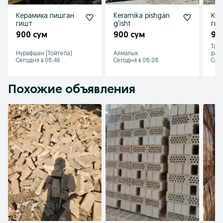
Керамика пишган
Keramika pishgan
Кер
гишт
g'isht
ги
900 сум
900 сум
90
Таш
Нурафшан (Тойтепа)
Алмалык
рай
Сегодня в 08:46
Сегодня в 08:08
Сего
Похожие объявления