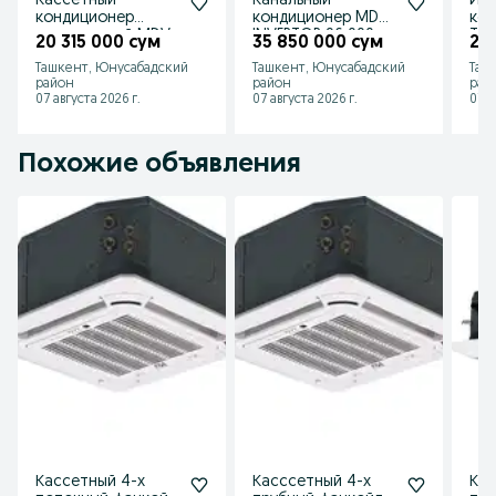
Кассетный
Канальный
Ин
кондиционер
кондиционер MDV
ко
инверторный MDV
INVERTOR 96 000
Tos
20 315 000 сум
35 850 000 сум
20
MDCD-
BTU
Ташкент, Юнусабадский
Ташкент, Юнусабадский
Таш
36HRDN1/MDOU-
район
район
рай
36HDN1
07 августа 2026 г.
07 августа 2026 г.
07 а
Похожие объявления
Кассетный 4-х
Касссетный 4-х
Кас