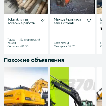
Tokarlik ishlari |
Maxsus texnikaga
Eks
Токарные работы
servis xizmati
0,5
sot
96
Ташкент, Бектемирский
район
Самарканд
Сам
Сегодня в 06:55
Сегодня в 06:32
Сего
Похожие объявления