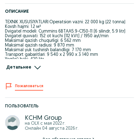
ОПИСАНИЕ
TEXNIK XUSUSIYATLARI:Operatsion vazni: 22 000 kg (22 tonna)
Kovsh hajmi: 1.2 м³
Dvigatel modeli: Cummins 6BTAA5.9-C150-11 (6 silindr, 5.9 litr)
Dvigatel quvvati: 152 ot kuchi (112 kVt) / 1950 ayl/min
Maksimal qazish chuqurligi: 6 562 mm
Maksimal qazish radiusi: 9 870 mm
Maksimal yuk tushirish balandligi: 7 170 mm
Transport gabaritlari: 9 540 х 2 990 х 3 140 mm
Yoqilg'i baki: 420 litr
Детальнее
Tijoriy taklif olish uchun hoziroq qo'ng'iroq qiling:
+998 (90) 000-08-88
__
Пожаловаться
ТЕХНИЧЕСКИЕ ХАРАКТЕРИСТИКИ:
Эксплуатационная масса: 22 000 кг (22 тонны)
Вместимость ковша: 1.0 м³
Модель двигателя: Cummins 6BTAA5.9-C150-11 (6 цилиндров,
5.9 л)
ПОЛЬЗОВАТЕЛЬ
Мощность двигателя: 152 л.с. (112 кВт) при 1950 об/мин
Макс. глубина копания: 6 562 мм
KCHM Group
Макс. радиус копания: 9 870 мм
на OLX с
мая 2022 г.
Макс. высота выгрузки: 7 170 мм
Онлайн 04 августа 2026 г.
Габариты для транспортировки: 9 540 х 2 990 х 3 140 мм
Топливный бак: 420 л