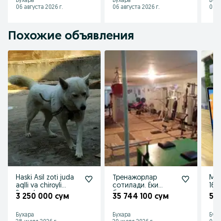
Бухара
Бухара
Бух
06 августа 2026 г.
06 августа 2026 г.
06 а
Похожие объявления
Haski Asil zoti juda
Тренажорлар
Mac
aqlli va chiroyli
сотилади. Ёки
16gb dd
2yooshar
бартер
vid
3 250 000 сум
35 744 100 сум
5 
15.4
Бухара
Бухара
Бух