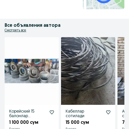
Все объявления автора
Смотреть все
Корейский 15
Кабеллар
Акп
балонлар
сотилади
со
сотилади
1 100 000 сум
15 000 сум
70