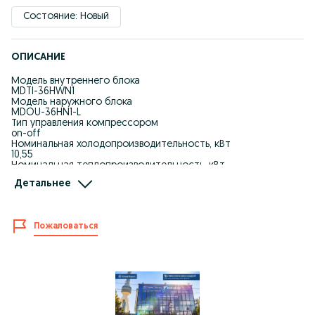
Состояние: Новый
ОПИСАНИЕ
Модель внутреннего блока
MDTI-36HWN1
Модель наружного блока
MDOU-36HN1-L
Тип управления компрессором
on-off
Номинальная холодопроизводительность, кВт
10,55
Номинальная теплопроизводительность, кВт
11,72
Детальнее
Электропитание внутреннего блока, В/Гц/Ф
380-415/50/3
Номинальная потребляемая мощность (охлаждение), кВт
3,51
Пожаловаться
Коэффициент энергоэффективности EER
3,01
Номинальный потребляемый ток (охлаждение), А
5,9
Номинальная потребляемая мощность (нагрев), кВт
3,44
Коэффициент энергоэффективности COP
3,41
Номинальный потребляемый ток (нагрев), А