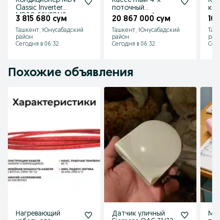
Кондиционер MDV
Кассетный 4-х
Кан
Classic Inverter
поточный
кон
MDSC-09HRDN8
инверторный
опт
3 815 680 сум
20 867 000 сум
10 
кондиционер
EUR
Ташкент, Юнусабадский
Ташкент, Юнусабадский
Таш
BALLU
BT
район
район
рай
BLCI_C/60HN8
Сегодня в 06:32
Сегодня в 06:32
Сего
Похожие объявления
Нагревающий
Датчик уличный
Мин