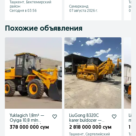
Ташкент, Бектемирский
Таш
район
Самарканд
рай
Сегодня в 03:56
07 августа 2026 г.
07 а
Похожие объявления
Yuklagich 1,8m³ —
LiuGong B320C
Liu
Oyiga 10,8 mln
karer buldozer —
mex
so‘mdan boshlab
kredit va lizing 5
yar
378 000 000 сум
2 818 000 000 сум
1 
lizingga
yilgacha
bul
Ташкент, Сергелийский
Таш