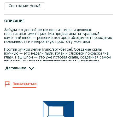
Состояние: Новый
ОПИСАНИЕ
Забудьте о долгой лепке скал из гипса и дешевых
пластиковых имитациях. Мы предлагаем натуральный
каменный шпон — решение, которое объединяет природную
подлинность и невероятную простоту монтажа.
Против ручной лепки (гипс/арт-бетон): Создание скалы
вручную — это недели пыли, грязи и сложной покраски «на
глаз». Наш шпон — это уже готовая скала, созданная самой
природой. Вы просто приклеиваете лист и получаете
идеальный результат за 1 день.
Детальнее
Против панелей из пенопласта/пенополистирола:
Никакой «пластиковой» дешевизны. В отличие от
пеноплекса, наш шпон — это 100% натуральный камень. Он
Пожаловаться
имеет природный блеск, не боится ударов и не выделяет
токсичных веществ.
Универсальность и легкость:
При толщине всего 3-5 мм, материал весит в десятки раз
меньше каменной глыбы. Его можно монтировать даже на
гипсокартонные перегородки, не опасаясь за их прочность.
Технические параметры:
Формат: 1220 x 3050 мм (монтаж без швов до потолка).