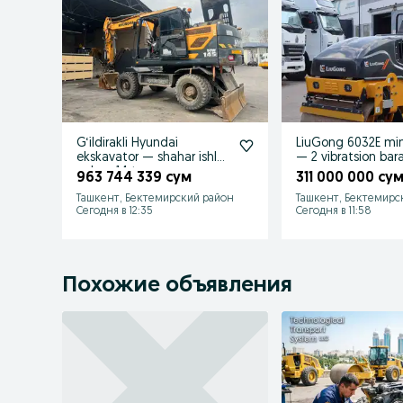
G‘ildirakli Hyundai
LiuGong 6032E min
ekskavator — shahar ishlari
— 2 vibratsion bar
uchun 14 t
963 744 339 сум
311 000 000 су
Ташкент, Бектемирский район
Ташкент, Бектемирс
Сегодня в 12:35
Сегодня в 11:58
Похожие объявления