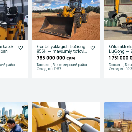
i katok
Frontal yuklagich LiuGong
G‘ildirakli e
aban
856H — mavsumiy to‘lovli
LiuGong — 22
lizing
yo‘l ishlari
м
785 000 000 сум
1 751 000 
кий район
Ташкент, Бектемирский район
Ташкент, Бек
Сегодня в 11:57
Сегодня в 10: