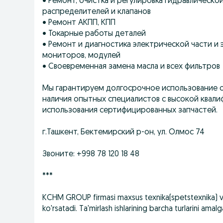
• Ремонт, очистка и регулировка гидравлической
распределителей и клапанов
• Ремонт АКПП, КПП
• Токарные работы деталей
• Ремонт и диагностика электрической части и 
мониторов, модулей
• Своевременная замена масла и всех фильтров
Мы гарантируем долгосрочное использование о
наличия опытных специалистов с высокой квал
использования сертифицированных запчастей.
г.Ташкент, Бектемирский р-он, ул. Олмос 74
Звоните: +998 78 120 18 48
***
KCHM GROUP firmasi maxsus texnika(spetstexnika) va u
ko'rsatadi. Ta'mirlash ishlarining barcha turlarini amal