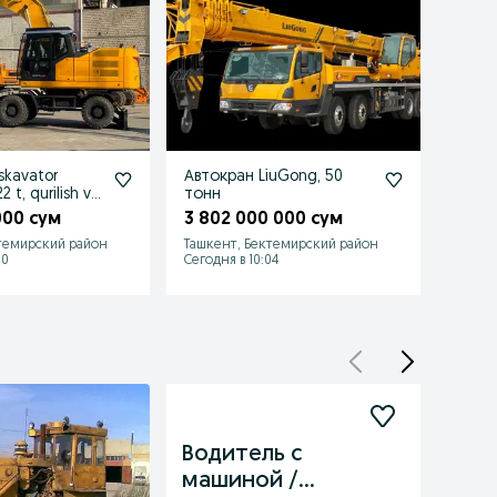
kskavator
Автокран LiuGong, 50
Само
 t, qurilish va
тонн
тонн, 
кузов
000 сум
3 802 000 000 сум
1 94
Лизи
темирский район
Ташкент, Бектемирский район
Ташке
30
Сегодня в 10:04
Сегодн
Водитель с
Hayd
машиной /
Mas