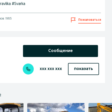
avlika #Svarka
ов: 1985
Пожаловаться
Сообщение
xxx xxx xxx
показать
е