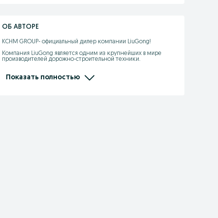
ОБ АВТОРЕ
KCHM GROUP- официальный дилер компании LiuGong! 

Компания LiuGong является одним из крупнейших в мире 
производителей дорожно-строительной техники.

- широкий ассортимент техники в наличии и под заказ

- гарантия до 2х лет 

Показать полностью
- продажа, запчасти, выездной сервис

- кредит/лизинг/рассрочка