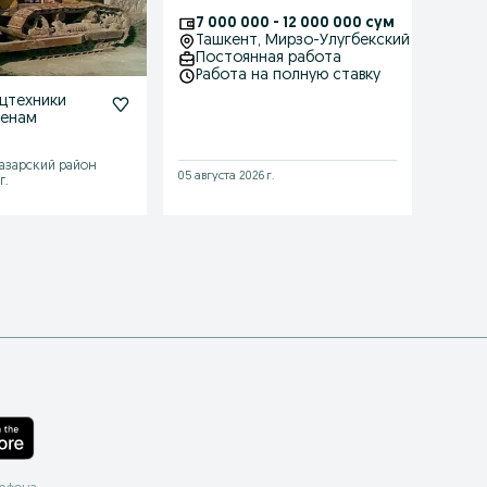
Haydovchi avtomobili
7 000 000 - 12 000 000 сум
8 0
bilan
Ташкент
, Мирзо-Улугбекский район
Та
Постоянная работа
Пос
Работа на полную ставку
Неп
цтехники
ценам
азарский район
05 августа 2026 г.
28 июля
г.