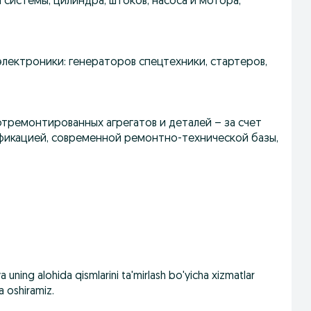
 системы, цилиндра, штоков, насоса и мотора,
электроники: генераторов спецтехники, стартеров,
тремонтированных агрегатов и деталей – за счет
ификацией, современной ремонтно-технической базы,
ning alohida qismlarini ta'mirlash bo'yicha xizmatlar
ga oshiramiz.