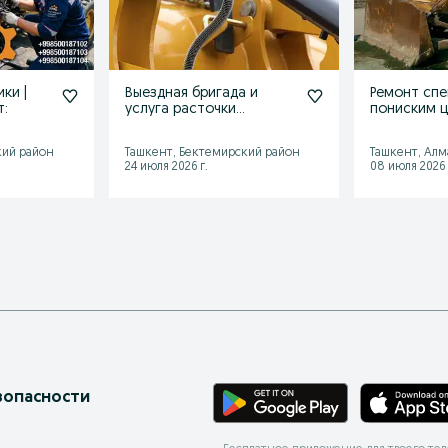
ки |
Выездная бригада и
Ремонт спе
кст:
услуга расточки
пониским 
посадочных мест втулок
спецтехники
кий район
Ташкент, Бектемирский район
Ташкент, Алм
24 июля 2026 г.
08 июля 2026 
зопасности