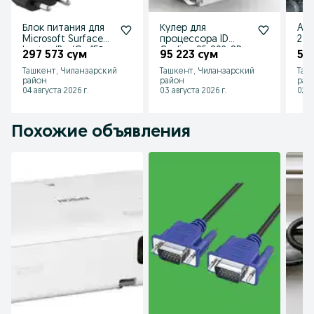
Блок питания для
Кулер для
AMD
Microsoft Surface
процессора ID
24
Laptop/Pro/Go 15В
Cooling SE-802-SD
297 573 сум
95 223 сум
535
4А 65Ватт зарядка
v3
Ташкент, Чиланзарский
Ташкент, Чиланзарский
Таш
район
район
рай
04 августа 2026 г.
03 августа 2026 г.
02 а
Похожие объявления