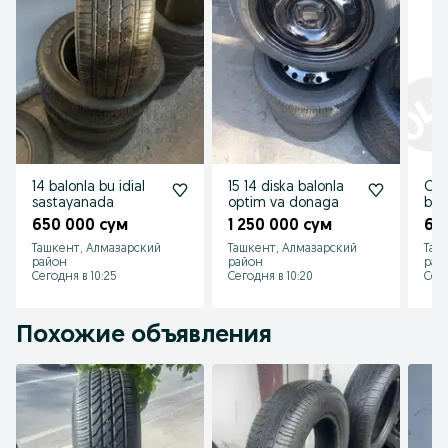
14 balonla bu idial
15 14 diska balonla
Cha
sastayanada
optim va donaga
bal
650 000 сум
1 250 000 сум
65
Ташкент, Алмазарский
Ташкент, Алмазарский
Таш
район
район
рай
Сегодня в 10:25
Сегодня в 10:20
Сего
Похожие объявления