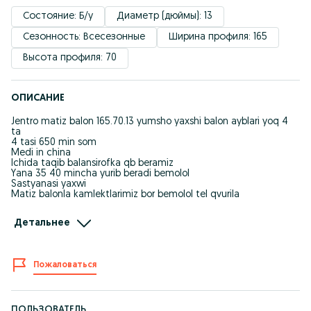
Состояние: Б/у
Диаметр (дюймы): 13
Сезонность: Всесезонные
Ширина профиля: 165
Высота профиля: 70
ОПИСАНИЕ
Jentro matiz balon 165.70.13 yumsho yaxshi balon ayblari yoq 4
ta
4 tasi 650 min som
Medi in china
Ichida taqib balansirofka qb beramiz
Yana 35 40 mincha yurib beradi bemolol
Sastyanasi yaxwi
Matiz balonla kamlektlarimiz bor bemolol tel qvurila
Manzil Olmozor tumani galaba kochasi 1
Детальнее
Mojal galaba bogi olmozor toyhonani roparasi
Ish vaqti 08:00dan 22:00 gaca
Dam olish kunlarsz
Пожаловаться
Bu balonla kop.nma.balon kere bosa tel qilila
ПОЛЬЗОВАТЕЛЬ