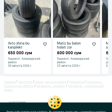
Avto shina bu
Matiz bu balon
Mat
kanpilekt
holati zor
sas
650 000 сум
600 000 сум
65
Ташкент, Алмазарский
Ташкент, Алмазарский
Таш
район
район
рай
09 августа 2026 г.
03 августа 2026 г.
06 а
Главная
Транспорт
Шины, диски и колёса
Автошины
Автошины -
Ташкентская область
Автошины - Ташкент
Автошины - Алмазарский
район
КАТЕГОРИЯ