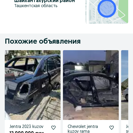
Шайхантахурский район
Ташкентская область
Похожие объявления
Jentra 2023 kuzov
Chevrolet jentra
Jen
kuzov rama
sux