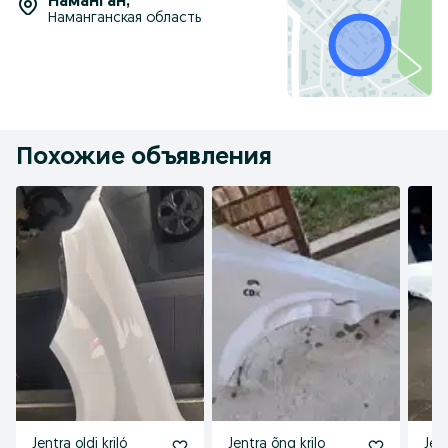
Наманган
,
Наманганская область
Похожие объявления
Jentra oldi kriló
Jentra õng krilo
Jen