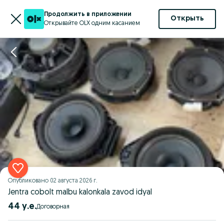
Продолжить в приложении
Открыть
Открывайте OLX одним касанием
Опубликовано
02 августа 2026 г.
Jentra cobolt malbu kalonkala zavod idyal
44 у.е.
Договорная