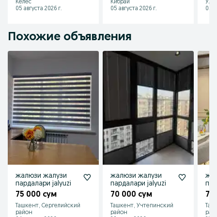
Келес
Кибрай
Улу
05 августа 2026 г.
05 августа 2026 г.
05 а
Похожие объявления
жалюзи жалузи
жалюзи жалузи
жа
пардалари jalyuzi
пардалари jalyuzi
пар
75 000 сум
70 000 сум
75
Ташкент, Сергелийский
Ташкент, Учтепинский
Таш
район
район
рай