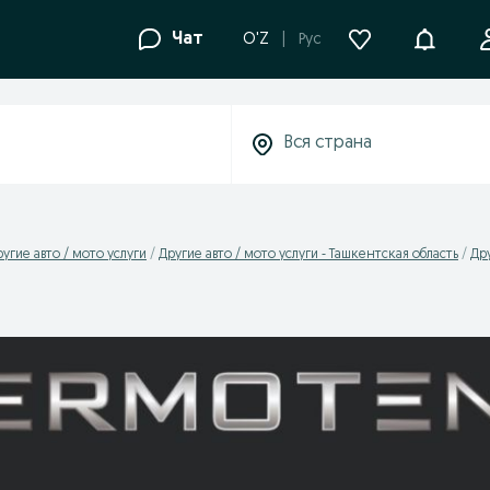
Уведомле
Чат
O'Z
Рус
угие авто / мото услуги
Другие авто / мото услуги - Ташкентская область
Дру