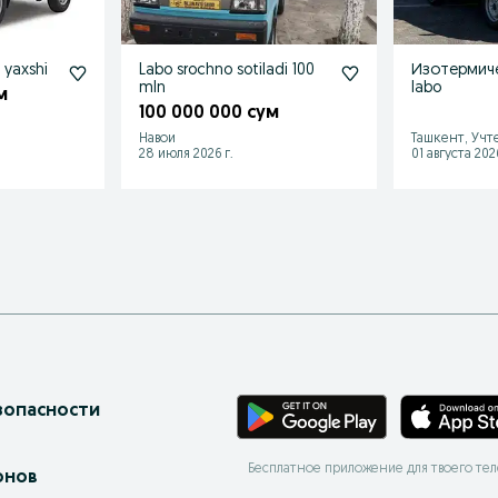
i yaxshi
Labo srochno sotiladi 100
Изотермиче
mln
labo
м
100 000 000 сум
Навои
Ташкент, Учт
28 июля 2026 г.
01 августа 2026
зопасности
Бесплатное приложение для твоего те
онов