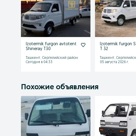
Izotermik furgon avtotent
Izotermik furgon S
Shineray T30
T 32
Ташкент, Сергелийский район
Ташкент, Сергелийс
Сегодня в 04:33
05 августа 2026 г.
Похожие объявления