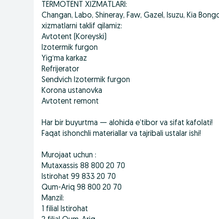
TERMOTENT XIZMATLARI:
Changan, Labo, Shineray, Faw, Gazel, Isuzu, Kia Bong
xizmatlarni taklif qilamiz:
Avtotent (Koreyski)
Izotermik furgon
Yig‘ma karkaz
Refrijerator
Sendvich Izotermik furgon
Korona ustanovka
Avtotent remont
Har bir buyurtma — alohida e’tibor va sifat kafolati!
Faqat ishonchli materiallar va tajribali ustalar ishi!
Murojaat uchun :
Mutaxassis 88 800 20 70
Istirohat 99 833 20 70
Qum-Ariq 98 800 20 70
Manzil:
1 filial Istirohat