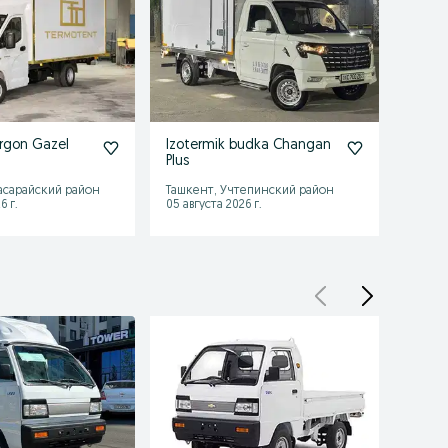
urgon Gazel
Izotermik budka Changan
Avtot
Plus
асарайский район
Ташкент, Учтепинский район
Ташке
6 г.
05 августа 2026 г.
05 авгу