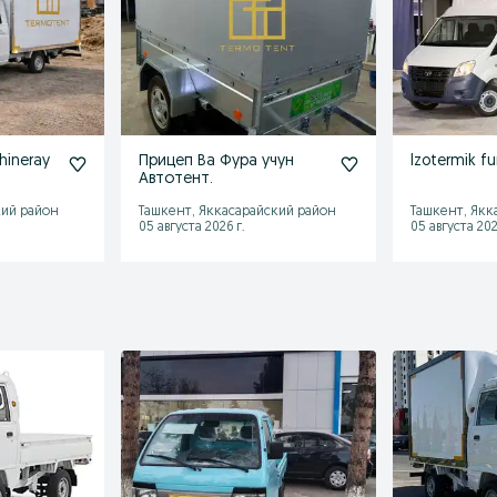
hineray
Прицеп Ва Фура учун
Izotermik f
Автотент.
кий район
Ташкент, Яккасарайский район
Ташкент, Якк
05 августа 2026 г.
05 августа 202