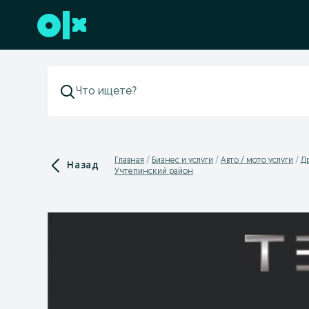
Перейти к нижнему колонтитулу
Главная
Бизнес и услуги
Авто / мото услуги
Др
Назад
Учтепинский район