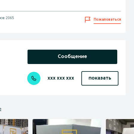
ов: 2065
Пожаловаться
Сообщение
xxx xxx xxx
показать
е