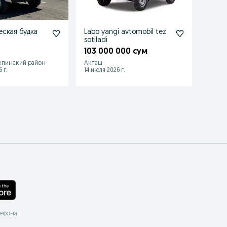
ская будка
Labo yangi avtomobil tez
Masna
sotiladi
97 7
103 000 000 сум
епинский район
Акташ
Катта
 г.
14 июля 2026 г.
12 июля
лефона