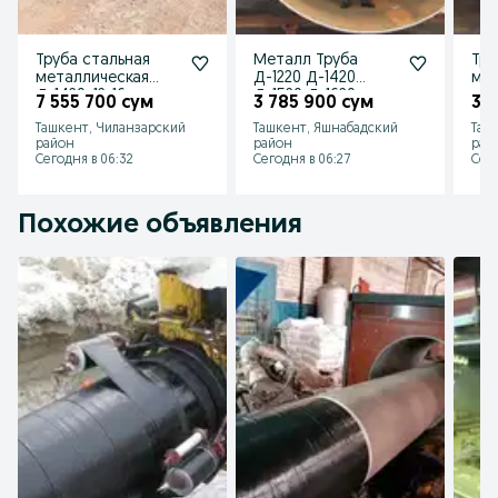
Труба стальная
Металл Труба
Тру
металлическая
Д-1220 Д-1420
мет
Д-1420х12-16мм
Д-1520 Д-1620
изо
7 555 700 сум
3 785 900 сум
3 
Оптом со склада
Д-1720 Д-1820
Д-1
Ташкент, Чиланзарский
Ташкент, Яшнабадский
Таш
Д-1920 Д-2000
Опт
район
район
рай
рук
Сегодня в 06:32
Сегодня в 06:27
Сего
Похожие объявления