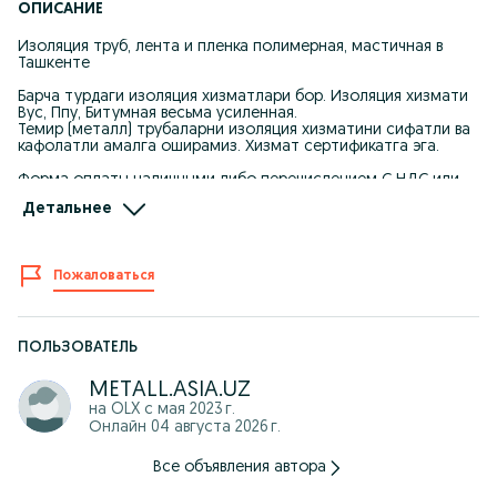
ОПИСАНИЕ
Изоляция труб, лента и пленка полимерная, мастичная в
Ташкенте
Барча турдаги изоляция хизматлари бор. Изоляция хизмати
Вус, Ппу, Битумная весьма усиленная.
Темир (металл) трубаларни изоляция хизматини сифатли ва
кафолатли амалга оширамиз. Хизмат сертификатга эга.
Форма оплаты наличными либо перечислением С НДС или
БЕЗ НДС!
Детальнее
По всем интересующим
вопросам, звоните!
Тел: Call Center
Пожаловаться
+998(78) 555 02 22
+998(97) 703 11 55
+998(99) 818 00 51
ВУС изоляция труб (Весьма усиленная изоляция);
ПОЛЬЗОВАТЕЛЬ
ППУ изоляция труб (Пенополиуретановая изоляция);
ППМ изоляция труб (Пенополиминеральная изоляция);
METALL.ASIA.UZ
Внутренняя изоляция труб (Эпоксидная изоляция);
на OLX с
мая 2023 г.
ЦПП изоляция труб (цементно-песчаная изоляция);
Онлайн 04 августа 2026 г.
Полиуретановая изоляция труб;
Все объявления автора