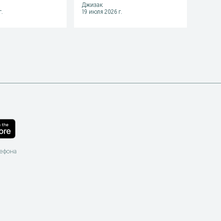
Джизак
Джиза
.
19 июля 2026 г.
31 июл
лефона