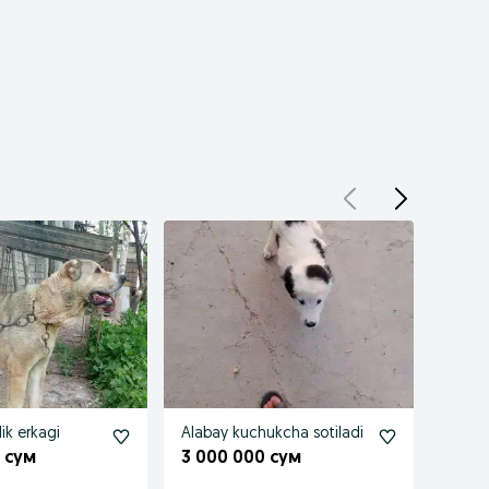
lik erkagi
Alabay kuchukcha sotiladi
Mm
mm
 сум
3 000 000 сум
2 50