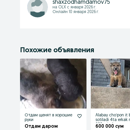
shaxzodhamdamov75
на OLX с
января 2026 г.
Онлайн 10 января 2026 г.
Похожие объявления
Отдам щенят в хорошие
Alabay choʻpon it 
руки
sotiladi 4ta erkak 
600 mindan
Отдам даром
600 000 сум