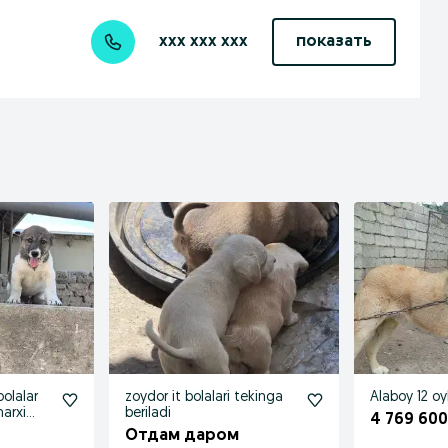
xxx xxx xxx
показать
bolalar
zoydor it bolalari tekinga
Alaboy 12 oy
narxi
beriladi
4 769 600
Отдам даром