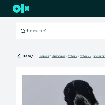
Перейти к нижнему колонтитулу
Назад
Главная
Животные
Собаки
Собаки - Джизакск