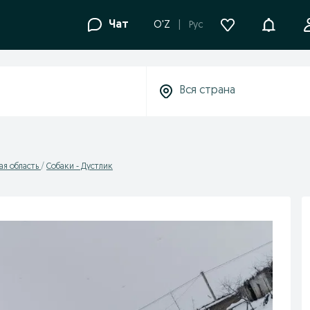
Уведомле
Чат
O'Z
Рус
ая область
Собаки - Дустлик