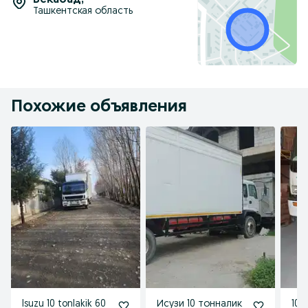
Бекабад
,
Ташкентская область
Похожие объявления
Isuzu 10 tonlakik 60
Исузи 10 тонналик
10 