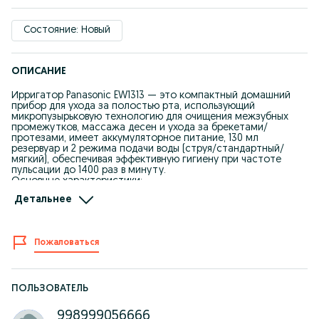
Состояние: Новый
ОПИСАНИЕ
Ирригатор Panasonic EW1313 — это компактный домашний
прибор для ухода за полостью рта, использующий
микропузырьковую технологию для очищения межзубных
промежутков, массажа десен и ухода за брекетами/
протезами, имеет аккумуляторное питание, 130 мл
резервуар и 2 режима подачи воды (струя/стандартный/
мягкий), обеспечивая эффективную гигиену при частоте
пульсации до 1400 раз в минуту.
Основные характеристики:
Технология: Микропузырьковая технология для насыщения
Детальнее
десен кислородом и массажа.
Режимы: 3 настройки давления (струя, стандартный, мягкий).
Насадки: Ортодонтическая насадка для тщательной очистки
брекетов и пародонтальных карманов.
Пожаловаться
Питание: От аккумулятора (переносной).
Резервуар: 130 мл.
Давление: До 590 кПа (макс.).
Пульсация: До 1400 в минуту.
Цвет: Белый с бирюзовыми вставками.
ПОЛЬЗОВАТЕЛЬ
Для кого подходит:
Людям с брекетами, имплантами, винирами и протезами.
998999056666