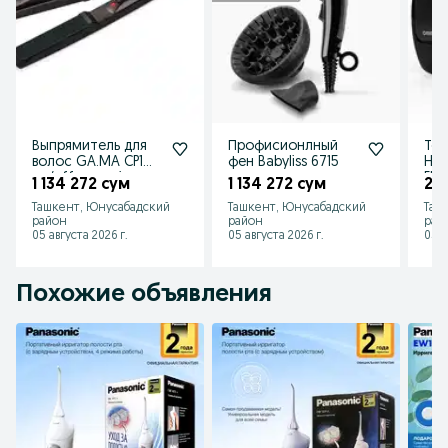
Выпрямитель для
Профисионлный
То
волос GA.MA CP1
фен Babyliss 6715
HE
on/off ceramic.
ELITE BP 7000
1 134 272 сум
1 134 272 сум
2 
in 
Ташкент, Юнусабадский
Ташкент, Юнусабадский
Таш
район
район
рай
05 августа 2026 г.
05 августа 2026 г.
05 а
Похожие объявления